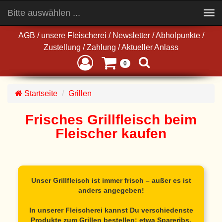
Bitte auswählen ...
Toggle
navigation
AGB
/
unsere Fleischerei
/
Newsletter
/
Abholpunkte
/
Zustellung
/
Zahlung
/
Aktueller Anlass
0
Startseite
Grillen
Frisches Grillfleisch beim
Fleischer kaufen
Unser Grillfleisch ist immer frisch – außer es ist
anders angegeben!
In unserer Fleischerei kannst Du verschiedenste
Produkte zum Grillen bestellen: etwa Spareribs,