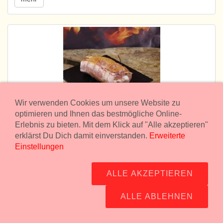
Wir verwenden Cookies um unsere Website zu
optimieren und Ihnen das bestmögliche Online-
Erlebnis zu bieten. Mit dem Klick auf "Alle akzeptieren"
Schweinsroulade mit Käse&Schinken
erklärst Du Dich damit einverstanden.
Erweiterte
gefüllt/ gewürzt
Einstellungen
Schweinsroulade mit Käse und Schinken gerollt - ein
großes Cordon Bleu zum Braten
ALLE AKZEPTIEREN
15,70 €
ALLE ABLEHNEN
mehr