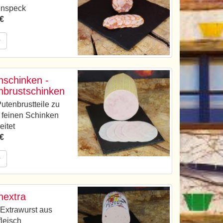
nspeck
 €
r
nschinken -
nbrustschinken
utenbrustteile zu
 feinen Schinken
eitet
 €
r
nextra
Extrawurst aus
leisch