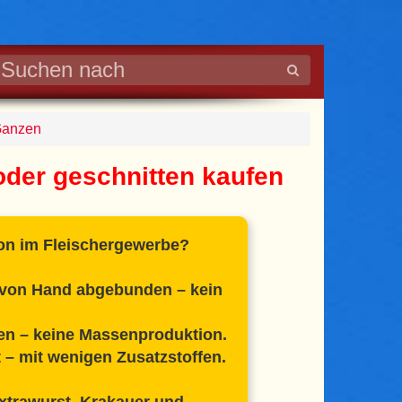
Ganzen
der geschnitten kaufen
on im Fleischergewerbe?
t von Hand abgebunden – kein
.
en – keine Massenproduktion.
 – mit wenigen Zusatzstoffen.