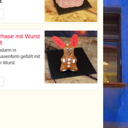
 €
r
rhase mit Wurst
lt
ndarm in
asenform gefüllt mit
r Wurst
r