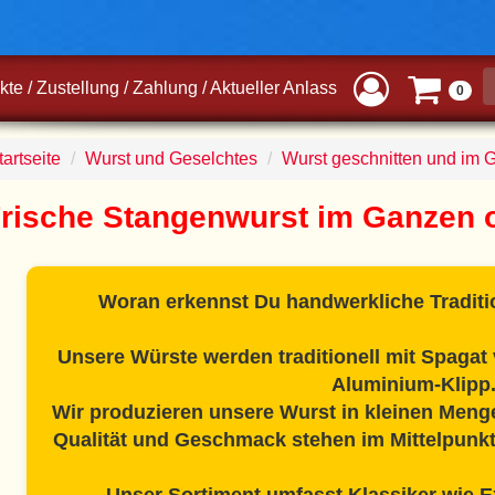
kte
/
Zustellung
/
Zahlung
/
Aktueller Anlass
0
artseite
Wurst und Geselchtes
Wurst geschnitten und im 
rische Stangenwurst im Ganzen o
Woran erkennst Du handwerkliche Traditi
Unsere Würste werden traditionell mit Spaga
Aluminium-Klipp
Wir produzieren unsere Wurst in kleinen Meng
Qualität und Geschmack stehen im Mittelpunkt