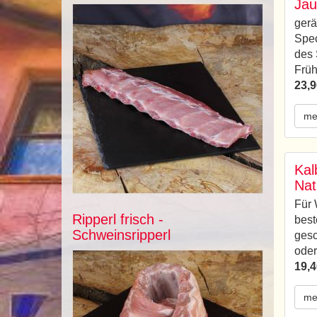
Jau
gerä
Spec
des 
Früh
23,9
me
Kal
Nat
Für 
Ripperl frisch -
best
Schweinsripperl
gesc
oder
19,4
me