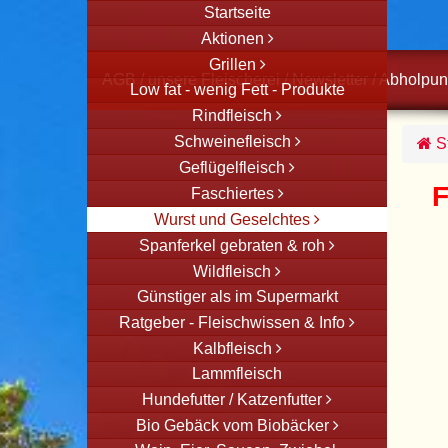
Startseite
Aktionen
Grillen
AGB
/
unsere Fleischerei
/
Newsletter
/
Abholpun
Low fat - wenig Fett - Produkte
Rindfleisch
Schweinefleisch
St
Geflügelfleisch
F
Faschiertes
Wurst und Geselchtes
Spanferkel gebraten & roh
Wildfleisch
Günstiger als im Supermarkt
Ratgeber - Fleischwissen & Info
Kalbfleisch
Lammfleisch
Hundefutter / Katzenfutter
Bio Gebäck vom Biobäcker