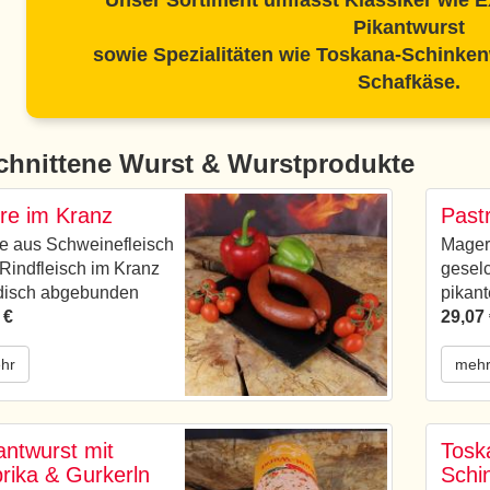
Unser Sortiment umfasst Klassiker wie E
Pikantwurst
sowie Spezialitäten wie Toskana-Schinken
Schafkäse.
chnittene Wurst & Wurstprodukte
re im Kranz
Pastr
e aus Schweinefleisch
Mager
Rindfleisch im Kranz
geselc
disch abgebunden
pikan
 €
29,07
hr
meh
antwurst mit
Tosk
rika & Gurkerln
Schi