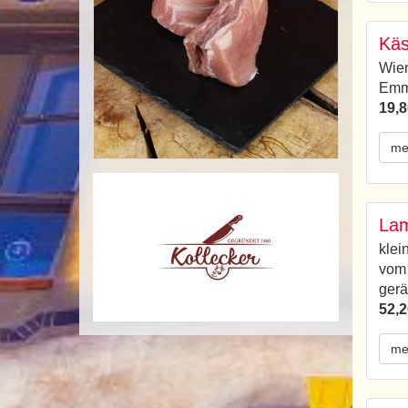
Käs
Wien
Emm
19,8
me
La
klei
vom
gerä
52,2
me