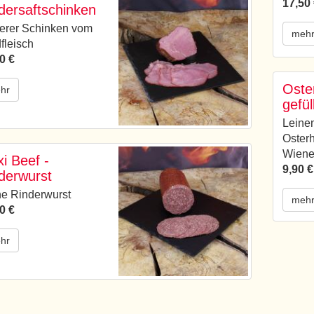
17,50
dersaftschinken
erer Schinken vom
meh
fleisch
0 €
Oste
hr
gefül
Leine
Osterh
Wiene
i Beef -
9,90 €
derwurst
e Rinderwurst
meh
0 €
hr