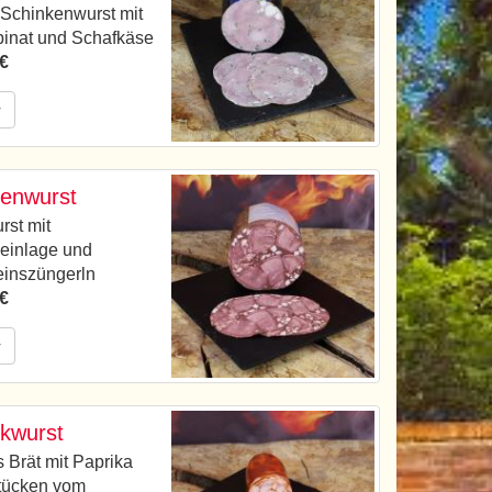
 Schinkenwurst mit
pinat und Schafkäse
 €
r
enwurst
rst mit
einlage und
inszüngerln
 €
r
kwurst
 Brät mit Paprika
tücken vom