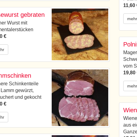
11,60 
ewurst gebraten
meh
er Wurst mit
entalerstücken
0 €
Poln
hr
Mager
Schwe
vom S
19,80
mmschinken
nere Schinkenteile
meh
 Lamm gewürzt,
uchert und gekocht
0 €
Wien
hr
Wiene
aus ei
Ganze