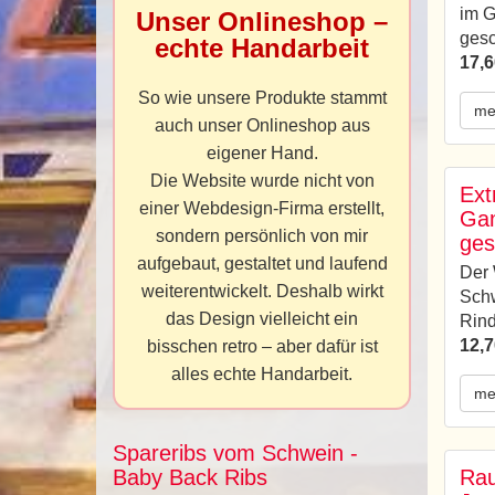
im 
Unser Onlineshop –
gesc
echte Handarbeit
17,6
So wie unsere Produkte stammt
me
auch unser Onlineshop aus
eigener Hand.
Die Website wurde nicht von
Ext
einer Webdesign-Firma erstellt,
Gan
sondern persönlich von mir
ges
aufgebaut, gestaltet und laufend
Der 
weiterentwickelt. Deshalb wirkt
Schw
das Design vielleicht ein
Rind
12,7
bisschen retro – aber dafür ist
alles echte Handarbeit.
me
Spareribs vom Schwein -
Baby Back Ribs
Rau