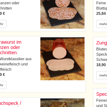
Ganzen oder
Feine
hnitten
Blatts
0 €
25,84
hr
meh
rawurst im
Zung
zen oder
Blutwu
chnitten
Speck
Wurstklassiker aus
Schwe
einefleisch und
18,90
fleisch
0 €
meh
hr
Spec
Feines
chspeck /
und S