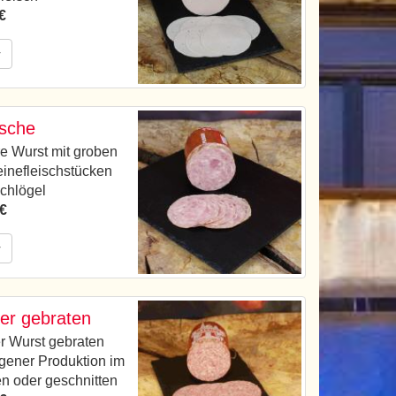
€
r
ische
e Wurst mit groben
inefleischstücken
chlögel
 €
r
er gebraten
r Wurst gebraten
gener Produktion im
n oder geschnitten