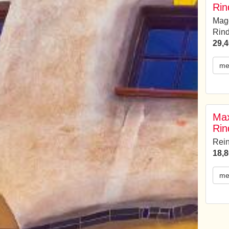
Rin
Mag
Rind
29,4
me
Max
Rin
Rein
18,8
me