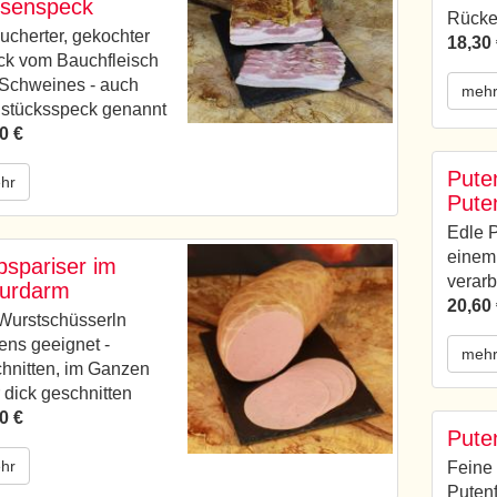
senspeck
Rücke
ucherter, gekochter
18,30
k vom Bauchfleisch
Schweines - auch
meh
stücksspeck genannt
0 €
Pute
hr
Pute
Edle P
einem
bspariser im
verarb
urdarm
20,60
Wurstschüsserln
ens geeignet -
meh
hnitten, im Ganzen
 dick geschnitten
0 €
Pute
hr
Feine 
Putenf