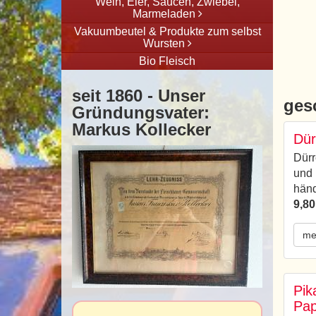
Wein, Eier, Saucen, Zwiebel,
Marmeladen
Vakuumbeutel & Produkte zum selbst
Wursten
Bio Fleisch
seit 1860 - Unser
ges
Gründungsvater:
Markus Kollecker
Dür
Dürr
und 
hän
9,80
me
Pik
Pap