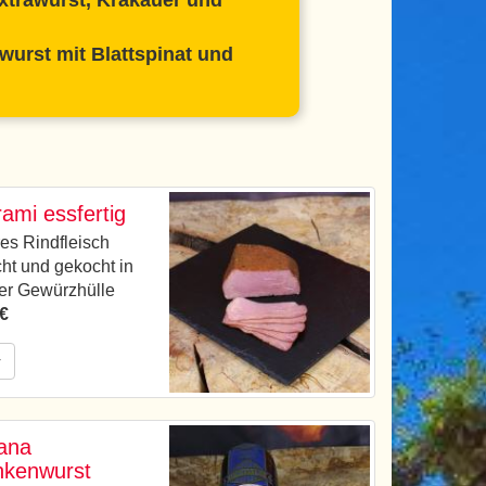
xtrawurst, Krakauer und
wurst mit Blattspinat und
ami essfertig
es Rindfleisch
ht und gekocht in
ter Gewürzhülle
 €
r
ana
nkenwurst