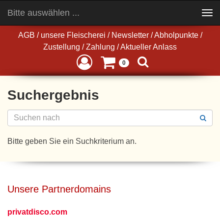
Bitte auswählen ...
Toggle
navigation
AGB
/
unsere Fleischerei
/
Newsletter
/
Abholpunkte
/
Zustellung
/
Zahlung
/
Aktueller Anlass
0
Suchergebnis
Bitte geben Sie ein Suchkriterium an.
Unsere Partnerdomains
privatdisco.com