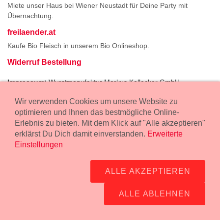
Miete unser Haus bei Wiener Neustadt für Deine Party mit
Übernachtung.
freilaender.at
Kaufe Bio Fleisch in unserem Bio Onlineshop.
Widerruf Bestellung
Impressum:
Wurstmanufaktur Markus Kollecker GmbH,
Wienerstrasse 114, 2483 Ebreichsdorf -
GPS Koordinaten
-
Wir verwenden Cookies um unsere Website zu
office@fleisch24.at
optimieren und Ihnen das bestmögliche Online-
Erlebnis zu bieten. Mit dem Klick auf "Alle akzeptieren"
erklärst Du Dich damit einverstanden.
Erweiterte
Einstellungen
ALLE AKZEPTIEREN
ALLE ABLEHNEN