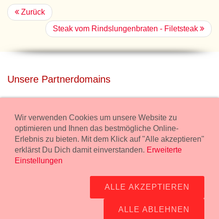
Zurück
Steak vom Rindslungenbraten - Filetsteak
Unsere Partnerdomains
privatdisco.com
Miete unser Haus bei Wiener Neustadt für Deine Party mit
Wir verwenden Cookies um unsere Website zu
Übernachtung.
optimieren und Ihnen das bestmögliche Online-
Erlebnis zu bieten. Mit dem Klick auf "Alle akzeptieren"
freilaender.at
erklärst Du Dich damit einverstanden.
Erweiterte
Kaufe Bio Fleisch in unserem Bio Onlineshop.
Einstellungen
Widerruf Bestellung
ALLE AKZEPTIEREN
Impressum:
Wurstmanufaktur Markus Kollecker GmbH,
Wienerstrasse 114, 2483 Ebreichsdorf -
GPS Koordinaten
-
ALLE ABLEHNEN
office@fleisch24.at