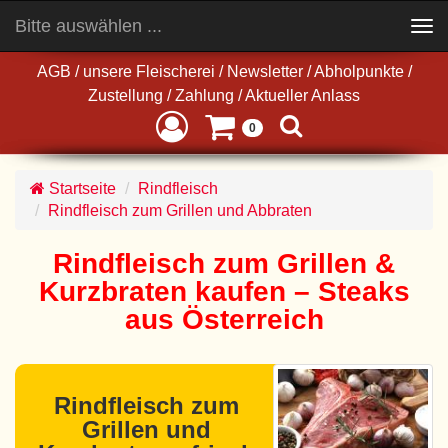
Bitte auswählen ...
Toggle
navigation
AGB
/
unsere Fleischerei
/
Newsletter
/
Abholpunkte
/
Zustellung
/
Zahlung
/
Aktueller Anlass
0
Startseite
Rindfleisch
Rindfleisch zum Grillen und Abbraten
Rindfleisch zum Grillen &
Kurzbraten kaufen – Steaks
aus Österreich
Rindfleisch zum
Grillen und