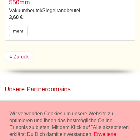
550mm
Vakuumbeutel/Siegelrandbeutel
3,60 €
mehr
Zurück
Unsere Partnerdomains
privatdisco.com
Miete unser Haus bei Wiener Neustadt für Deine Party mit
Wir verwenden Cookies um unsere Website zu
Übernachtung.
optimieren und Ihnen das bestmögliche Online-
Erlebnis zu bieten. Mit dem Klick auf "Alle akzeptieren"
freilaender.at
erklärst Du Dich damit einverstanden.
Erweiterte
Kaufe Bio Fleisch in unserem Bio Onlineshop.