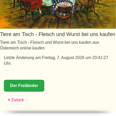
Tiere am Tisch - Fleisch und Wurst bei uns kaufen
Tiere am Tisch - Fleisch und Wurst bei uns kaufen aus
Österreich online kaufen
Letzte Änderung am Freitag, 7. August 2026 um 20:41:27
Uhr.
Unser neuer Shop für Gastronomie und Großkunden:
www.fleischgastronomie.at
Der Freiländer
Zurück