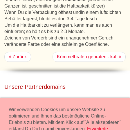
Ganzen ist, geschnitten ist die Haltbarkeit kürzer)
Wenn Du die Verpackung öffnest undin einem luftdichten
Behälter lagerst, bleibt es dort 3-4 Tage frisch.
Um die Haltbarkeit zu verlängern, kann man es auch
einfrieren; so hält es bis zu 2-3 Monate.
Zeichen von Verderb sind ein unangenehmer Geruch,
veränderte Farbe oder eine schleimige Oberfläche.
Zurück
Kümmelbraten gebraten - kalt
Unsere Partnerdomains
privatdisco.com
Miete unser Haus bei Wiener Neustadt für Deine Party mit
Wir verwenden Cookies um unsere Website zu
Übernachtung.
optimieren und Ihnen das bestmögliche Online-
Erlebnis zu bieten. Mit dem Klick auf "Alle akzeptieren"
freilaender.at
erklärst Du Dich damit einverstanden.
Erweiterte