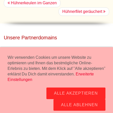
Hühnerkeulen im Ganzen
Hühnerfilet geräuchert
Unsere Partnerdomains
privatdisco.com
Miete unser Haus bei Wiener Neustadt für Deine Party mit
Wir verwenden Cookies um unsere Website zu
Übernachtung.
optimieren und Ihnen das bestmögliche Online-
Erlebnis zu bieten. Mit dem Klick auf "Alle akzeptieren"
freilaender.at
erklärst Du Dich damit einverstanden.
Erweiterte
Kaufe Bio Fleisch in unserem Bio Onlineshop.
Einstellungen
Widerruf Bestellung
ALLE AKZEPTIEREN
Impressum:
Wurstmanufaktur Markus Kollecker GmbH,
Wienerstrasse 114, 2483 Ebreichsdorf -
GPS Koordinaten
-
ALLE ABLEHNEN
office@fleisch24.at