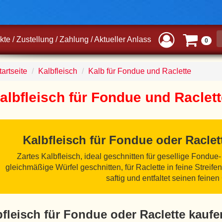
kte
/
Zustellung
/
Zahlung
/
Aktueller Anlass
0
artseite
Kalbfleisch
Kalb für Fondue und Raclette
albfleisch für Fondue und Raclet
Kalbfleisch für Fondue oder Raclett
Zartes Kalbfleisch, ideal geschnitten für gesellige Fondu
gleichmäßige Würfel geschnitten, für Raclette in feine Streifen
saftig und entfaltet seinen fein
bfleisch für Fondue oder Raclette kaufe