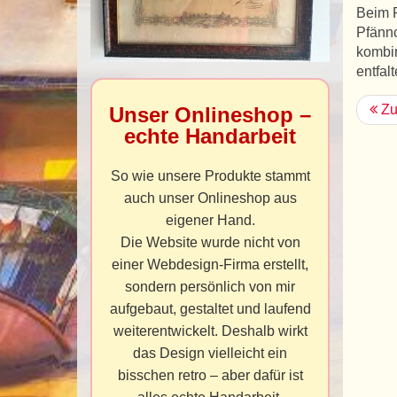
Beim R
Pfännc
kombin
entfalt
Zu
Unser Onlineshop –
echte Handarbeit
So wie unsere Produkte stammt
auch unser Onlineshop aus
eigener Hand.
Die Website wurde nicht von
einer Webdesign-Firma erstellt,
sondern persönlich von mir
aufgebaut, gestaltet und laufend
weiterentwickelt. Deshalb wirkt
das Design vielleicht ein
bisschen retro – aber dafür ist