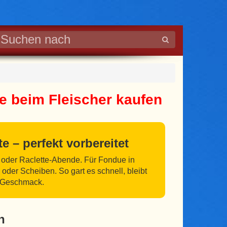
te beim Fleischer kaufen
e – perfekt vorbereitet
e- oder Raclette-Abende. Für Fondue in
 oder Scheiben. So gart es schnell, bleibt
en Geschmack.
n