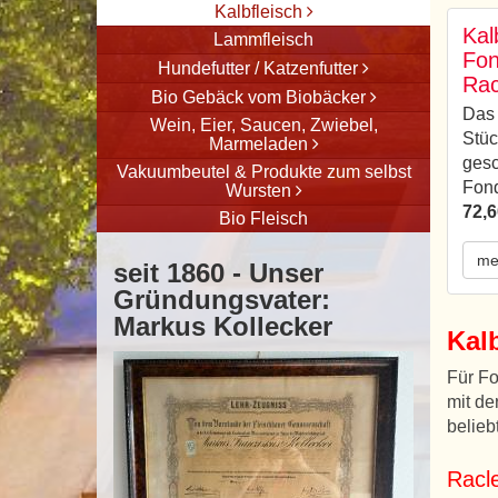
Kalbfleisch
Kal
Lammfleisch
Fon
Hundefutter / Katzenfutter
Rac
Bio Gebäck vom Biobäcker
Das 
Wein, Eier, Saucen, Zwiebel,
Stüc
Marmeladen
gesc
Vakuumbeutel & Produkte zum selbst
Fond
Wursten
72,6
Bio Fleisch
me
seit 1860 - Unser
Gründungsvater:
Markus Kollecker
Kalb
Für Fo
mit de
belieb
Racle