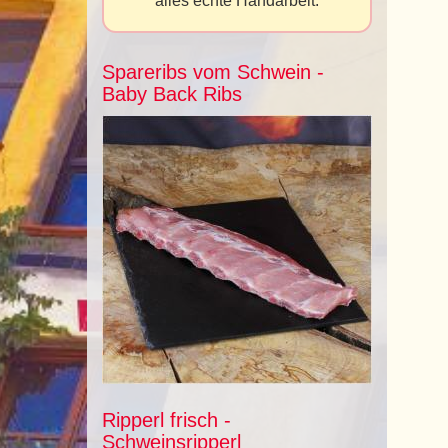
alles echte Handarbeit.
Spareribs vom Schwein -
Baby Back Ribs
Ripperl frisch -
Schweinsripperl