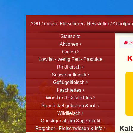
AGB
/
unsere Fleischerei
/
Newsletter
/
Abholpun
Startseite
St
Aktionen
Grillen
K
Low fat - wenig Fett - Produkte
Rindfleisch
Schweinefleisch
Geflügelfleisch
Faschiertes
Wurst und Geselchtes
Spanferkel gebraten & roh
Wildfleisch
Günstiger als im Supermarkt
Kal
Ratgeber - Fleischwissen & Info