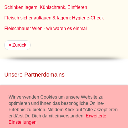
Schinken lagern: Kühlschrank, Einfrieren
Fleisch sicher auftauen & lagern: Hygiene-Check
Fleischhauer Wien - wir waren es einmal
Zurück
Unsere Partnerdomains
privatdisco.com
Miete unser Haus bei Wiener Neustadt für Deine Party mit
Wir verwenden Cookies um unsere Website zu
Übernachtung.
optimieren und Ihnen das bestmögliche Online-
Erlebnis zu bieten. Mit dem Klick auf "Alle akzeptieren"
freilaender.at
erklärst Du Dich damit einverstanden.
Erweiterte
Kaufe Bio Fleisch in unserem Bio Onlineshop.
Einstellungen