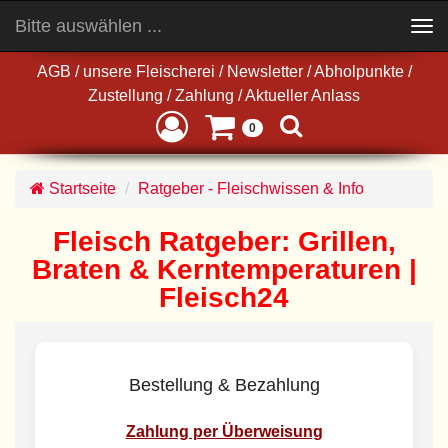
Bitte auswählen ...
Toggle
navigation
AGB
/
unsere Fleischerei
/
Newsletter
/
Abholpunkte
/
Zustellung
/
Zahlung
/
Aktueller Anlass
0
Startseite
Ratgeber - Fleischwissen & Info
Fleisch Ratgeber: Grillen,
Braten & Kerntemperaturen |
Fleisch24
Bestellung & Bezahlung
Zahlung per Überweisung