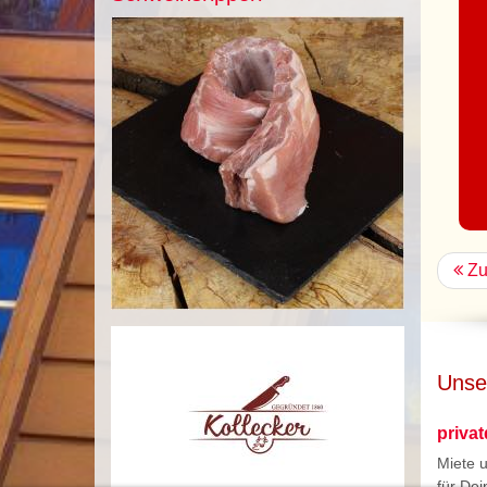
Zu
Unse
priva
Miete 
für Dei