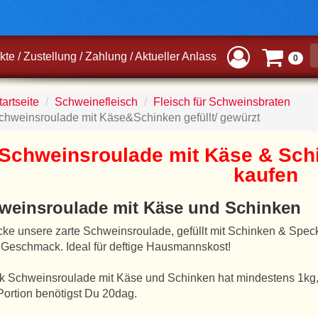
kte
/
Zustellung
/
Zahlung
/
Aktueller Anlass
0
artseite
Schweinefleisch
Fleisch für Schweinsbraten
chweinsroulade mit Käse&Schinken gefüllt/ gewürzt
Schweinsroulade mit Käse & Schi
kaufen
weinsroulade mit Käse und Schinken
ke unsere zarte Schweinsroulade, gefüllt mit Schinken & Speck,
 Geschmack. Ideal für deftige Hausmannskost!
k Schweinsroulade mit Käse und Schinken hat mindestens 1kg,
Portion benötigst Du 20dag.