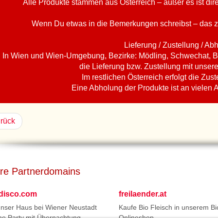
Alle Produkte stammen aus Österreich – außer es ist di
Wenn Du etwas in die Bemerkungen schreibst – das z
Lieferung / Zustellung / Ab
In Wien und Wien-Umgebung, Bezirke: Mödling, Schwechat, B
die Lieferung bzw. Zustellung mit unser
Im restlichen Österreich erfolgt die Zust
Eine Abholung der Produkte ist an vielen 
rück
re Partnerdomains
tdisco.com
freilaender.at
unser Haus bei Wiener Neustadt
Kaufe Bio Fleisch in unserem Bi
ne Party mit Übernachtung.
Onlineshop.