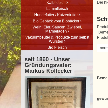
Der hi
Kalbfleisch
Lammfleisch
Hundefutter / Katzenfutter
Sch
Bio Gebäck vom Biobäcker
Produk
Wein, Eier, Saucen, Zwiebel,
Marmeladen
"Beme
Vakuumbeutel & Produkte zum selbst
Produk
Wursten
Bio Fleisch
norm
seit 1860 - Unser
Gründungsvater:
Markus Kollecker
Beme
gewün