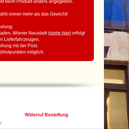
rekt beim Produkt anders angegeben.
ählt immer mehr als das Gewicht!
holung:
aden, Wiener Neustadt (
siehe hier
) erfolgt
en Lieferfahrzeugen.
ellung mit der Post.
Abholpunkten möglich.
Widerruf Bestellung
o