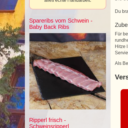
alles echte Handarbeit.
Du bra
Spareribs vom Schwein -
Zube
Baby Back Ribs
Für be
rundhe
Hitze 
Servie
Als B
Ver
Ripperl frisch -
Schweinsripperl