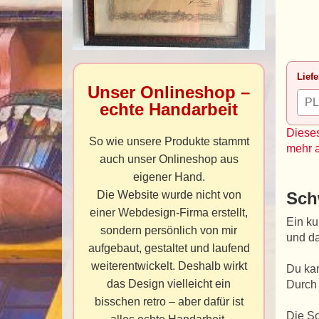
Liefe
Unser Onlineshop –
echte Handarbeit
Dieses
So wie unsere Produkte stammt
mehr 
auch unser Onlineshop aus
eigener Hand.
Die Website wurde nicht von
Sch
einer Webdesign-Firma erstellt,
Ein ku
sondern persönlich von mir
und da
aufgebaut, gestaltet und laufend
weiterentwickelt. Deshalb wirkt
Du kan
das Design vielleicht ein
Durch 
bisschen retro – aber dafür ist
Die Sc