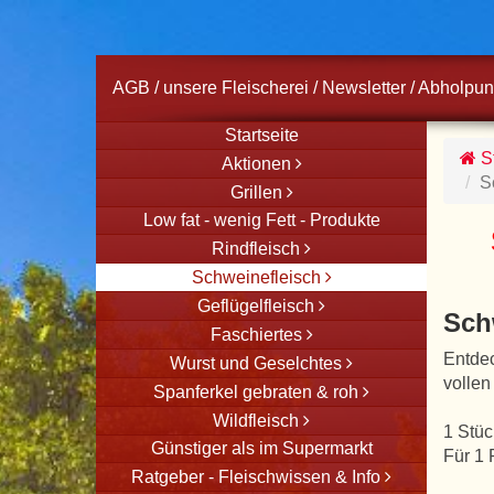
AGB
/
unsere Fleischerei
/
Newsletter
/
Abholpun
Startseite
St
Aktionen
S
Grillen
Low fat - wenig Fett - Produkte
Rindfleisch
Schweinefleisch
Geflügelfleisch
Sch
Faschiertes
Entdec
Wurst und Geselchtes
vollen
Spanferkel gebraten & roh
Wildfleisch
1 Stüc
Günstiger als im Supermarkt
Für 1 
Ratgeber - Fleischwissen & Info