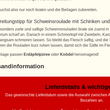
uchst also nur noch braten und die Beilagen zubereiten.
reitungstipp für Schweinsroulade mit Schinken un
sonders zarte und saftige Schweinsrouladen brate sie zuerst i
rum scharf an. Danach in einem Schmortopf mit Zwiebeln, Karo
langsam schmoren lassen. So bleibt das Fleisch saftig, und di
ren die Rouladen kurz ruhen lassen, damit sich die Säfte im Flei
eilage passen
Erdäpfelpüree
oder
Knödel
hervorragend!
sandinformation
Lieferdetails & wichti
Das gewünschte Lieferdatum sowie die Auswahl zwischen A
Bezahlen an.