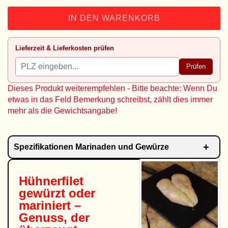
IN DEN WARENKORB
Lieferzeit & Lieferkosten prüfen
Prüfen
Dieses Produkt weiterempfehlen - Bitte beachte: Wenn Du
etwas in das Feld Bemerkung schreibst, zählt dies immer
mehr als die Gewichtsangabe!
Spezifikationen Marinaden und Gewürze
Hühnerfilet
gewürzt oder
mariniert –
Genuss, der