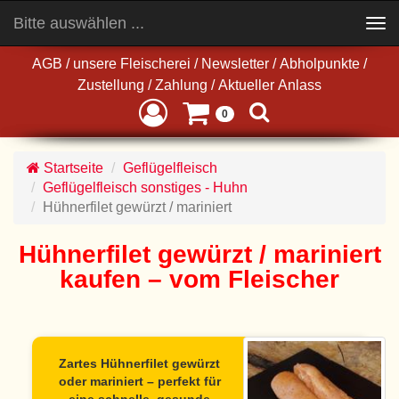
Bitte auswählen ...
Toggle
navigation
AGB
/
unsere Fleischerei
/
Newsletter
/
Abholpunkte
/
Zustellung
/
Zahlung
/
Aktueller Anlass
0
Startseite
Geflügelfleisch
Geflügelfleisch sonstiges - Huhn
Hühnerfilet gewürzt / mariniert
Hühnerfilet gewürzt / mariniert
kaufen – vom Fleischer
Zartes Hühnerfilet gewürzt
oder mariniert – perfekt für