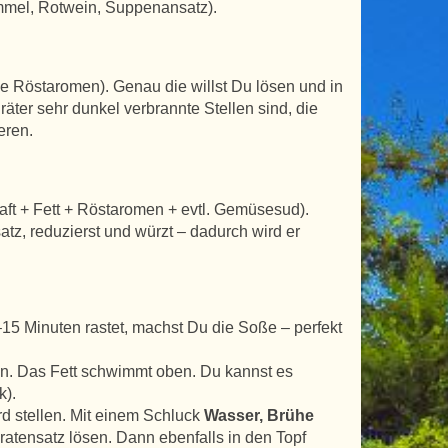
mmel, Rotwein, Suppenansatz).
 Röstaromen). Genau die willst Du lösen und in
räter sehr dunkel verbrannte Stellen sind, die
eren.
saft + Fett + Röstaromen + evtl. Gemüsesud).
satz, reduzierst und würzt – dadurch wird er
5 Minuten rastet, machst Du die Soße – perfekt
en. Das Fett schwimmt oben. Du kannst es
k).
d stellen. Mit einem Schluck
Wasser, Brühe
atensatz lösen. Dann ebenfalls in den Topf