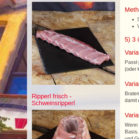
Metho
5) 3 
Vari
Passt 
(oder 
Varia
Braten
Ripperl frisch -
damit 
Schweinsripperl
Vari
Wenn D
Basis.
und G