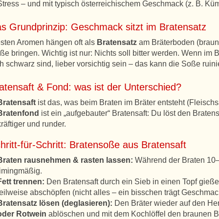
tress – und mit typisch österreichischem Geschmack (z. B. Kü
as Grundprinzip: Geschmack sitzt im Bratensatz
sten Aromen hängen oft als
Bratensatz
am Bräterboden (braune
ße bringen. Wichtig ist nur: Nichts soll bitter werden. Wenn im B
ch schwarz sind, lieber vorsichtig sein – das kann die Soße ruini
atensaft & Fond: was ist der Unterschied?
Bratensaft
ist das, was beim Braten im Bräter entsteht (Fleisch
Bratenfond
ist ein „aufgebauter“ Bratensaft: Du löst den Braten
kräftiger und runder.
hritt-für-Schritt: Bratensoße aus Bratensaft
Braten rausnehmen & rasten lassen:
Während der Braten 10–1
timingmäßig.
Fett trennen:
Den Bratensaft durch ein Sieb in einen Topf gieß
teilweise abschöpfen (nicht alles – ein bisschen trägt Geschmac
Bratensatz lösen (deglasieren):
Den Bräter wieder auf den Her
oder Rotwein
ablöschen und mit dem Kochlöffel den braunen Br