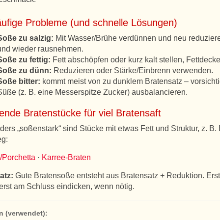
äufige Probleme (und schnelle Lösungen)
Soße zu salzig:
Mit Wasser/Brühe verdünnen und neu reduzieren
und wieder rausnehmen.
Soße zu fettig:
Fett abschöpfen oder kurz kalt stellen, Fettdeck
Soße zu dünn:
Reduzieren oder Stärke/Einbrenn verwenden.
Soße bitter:
kommt meist von zu dunklem Bratensatz – vorsicht
Süße (z. B. eine Messerspitze Zucker) ausbalancieren.
nde Bratenstücke für viel Bratensaft
ers „soßenstark“ sind Stücke mit etwas Fett und Struktur, z. B
eg:
/Porchetta
·
Karree-Braten
atz:
Gute Bratensoße entsteht aus Bratensatz + Reduktion. Ers
erst am Schluss eindicken, wenn nötig.
n (verwendet):