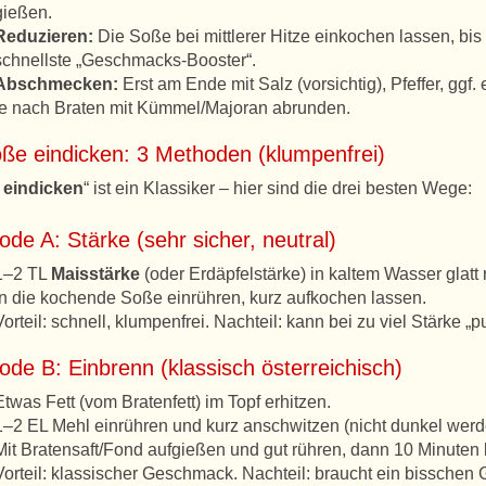
gießen.
Reduzieren:
Die Soße bei mittlerer Hitze einkochen lassen, bis 
schnellste „Geschmacks-Booster“.
Abschmecken:
Erst am Ende mit Salz (vorsichtig), Pfeffer, ggf
je nach Braten mit Kümmel/Majoran abrunden.
oße eindicken: 3 Methoden (klumpenfrei)
 eindicken
“ ist ein Klassiker – hier sind die drei besten Wege:
de A: Stärke (sehr sicher, neutral)
1–2 TL
Maisstärke
(oder Erdäpfelstärke) in kaltem Wasser glatt 
In die kochende Soße einrühren, kurz aufkochen lassen.
Vorteil: schnell, klumpenfrei. Nachteil: kann bei zu viel Stärke „
de B: Einbrenn (klassisch österreichisch)
Etwas Fett (vom Bratenfett) im Topf erhitzen.
1–2 EL Mehl einrühren und kurz anschwitzen (nicht dunkel werden
Mit Bratensaft/Fond aufgießen und gut rühren, dann 10 Minuten l
Vorteil: klassischer Geschmack. Nachteil: braucht ein bisschen G