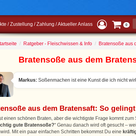
kte
/
Zustellung
/
Zahlung
/
Aktueller Anlass
0
artseite
Ratgeber - Fleischwissen & Info
Bratensoße aus d
Bratensoße aus dem Bratensa
Markus:
Soßenmachen ist eine Kunst die ich nicht wir
tensoße aus dem Bratensaft: So gelingt
t einen schönen Braten, aber die wichtigste Frage kommt zum 
richtig gute Bratensoße?
“ Genau danach wird oft gesucht – wei
wird. Mit ein paar einfachen Schritten bekommst Du eine
kräft