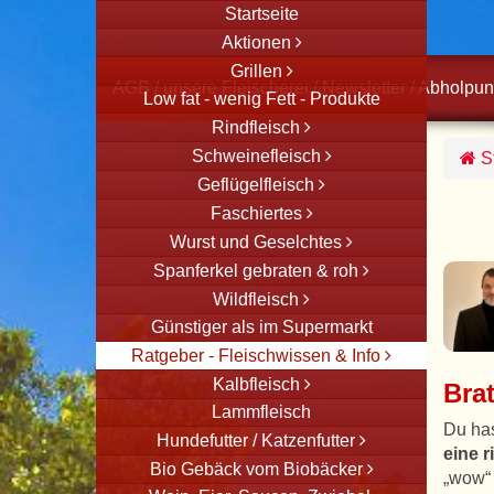
Startseite
Aktionen
Grillen
AGB
/
unsere Fleischerei
/
Newsletter
/
Abholpun
Low fat - wenig Fett - Produkte
Rindfleisch
Schweinefleisch
St
Geflügelfleisch
Faschiertes
Wurst und Geselchtes
Spanferkel gebraten & roh
Wildfleisch
Günstiger als im Supermarkt
Ratgeber - Fleischwissen & Info
Kalbfleisch
Bra
Lammfleisch
Du has
Hundefutter / Katzenfutter
eine 
Bio Gebäck vom Biobäcker
„wow“ 