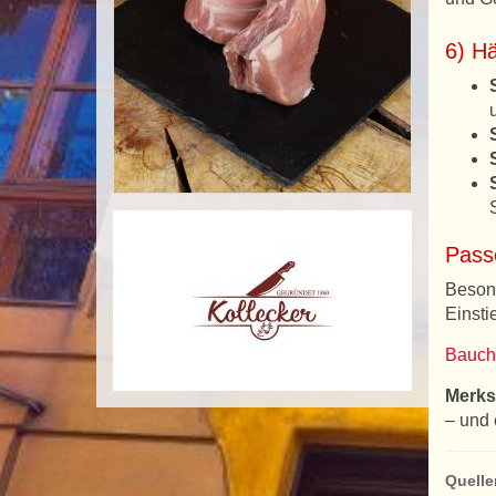
6) H
Passe
Besond
Einsti
Bauch
Merks
– und 
Quelle