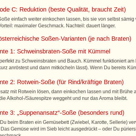
de C: Reduktion (beste Qualität, braucht Zeit)
Soße einfach weiter einkochen lassen, bis sie von selbst sämig 
Vorteil: maximaler Geschmack. Nachteil: dauert länger.
österreichische Soßen-Varianten (je nach Braten)
ante 1: Schweinsbraten-Soße mit Kümmel
perfekt zu Schweinsbraten und Bauch. Kümmel funktioniert am
kurz anröstest und dann mitköcheln lässt). Wenn Du bereits Kümme
nte 2: Rotwein-Soße (für Rind/kräftige Braten)
satz mit Rotwein lösen, dann einkochen lassen und mit Brühe
die Alkohol-/Säurespitze weggeht und nur das Aroma bleibt.
ante 3: „Suppenansatz“-Soße (besonders rund)
u beim Braten ein Gemüsebett (Zwiebel, Karotte, Sellerie) v
 Das Gemüse wird im Sieb leicht ausgedrückt – oder Du püriers
eschmack.