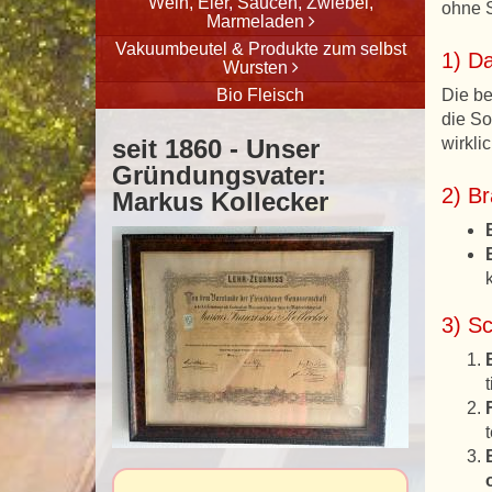
Wein, Eier, Saucen, Zwiebel,
ohne S
Marmeladen
Vakuumbeutel & Produkte zum selbst
1) D
Wursten
Bio Fleisch
Die be
die So
seit 1860 - Unser
wirkli
Gründungsvater:
2) Br
Markus Kollecker
3) Sc