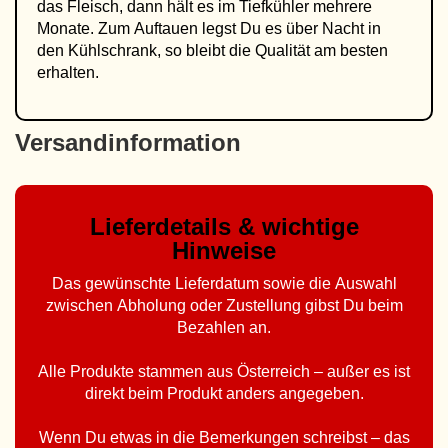
das Fleisch, dann hält es im Tiefkühler mehrere
Monate. Zum Auftauen legst Du es über Nacht in
den Kühlschrank, so bleibt die Qualität am besten
erhalten.
Versandinformation
Lieferdetails & wichtige
Hinweise
Das gewünschte Lieferdatum sowie die Auswahl
zwischen Abholung oder Zustellung gibst Du beim
Bezahlen an.
Alle Produkte stammen aus Österreich – außer es ist
direkt beim Produkt anders angegeben.
Wenn Du etwas in die Bemerkungen schreibst – das