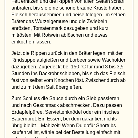
Fett erhitzen und die Rippen von allen Seiten scharf
anbraten, bis sie eine schöne braune Kruste haben.
Fleisch herausnehmen und beiseitelegen. Im selben
Bräter das Wurzelgemüse und die Zwiebeln
anrösten, Tomatenmark dazugeben und kurz
mitrösten. Mit Rotwein ablöschen und etwas
einkochen lassen.
Jetzt die Rippen zurück in den Bräter legen, mit der
Rindsuppe aufgießen und Lorbeer sowie Wacholder
dazugeben. Zugedeckt bei 150 °C für rund 3 bis 3,5
Stunden ins Backrohr schieben, bis sich das Fleisch
fast von selbst vom Knochen löst. Zwischendurch ab
und zu mit dem Saft übergießen.
Zum Schluss die Sauce durch ein Sieb passieren
und nach Geschmack abschmecken. Dazu passen
Erdäpfelpüree, Serviettenknödel oder ein frisches
Bauernbrot. Ein Essen, bei dem garantiert nichts
übrig bleibt – Mahlzeit! Wenn Du dafür Shortribs
kaufen willst, wähle bei der Bestellung einfach mit