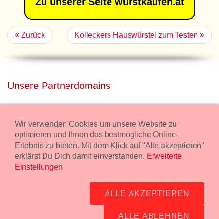
Zu unserer Seite wurstkaufen.at
Zurück
Kolleckers Hauswürstel zum Testen
Unsere Partnerdomains
privatdisco.com
Miete unser Haus bei Wiener Neustadt für Deine Party mit
Wir verwenden Cookies um unsere Website zu
Übernachtung.
optimieren und Ihnen das bestmögliche Online-
Erlebnis zu bieten. Mit dem Klick auf "Alle akzeptieren"
freilaender.at
erklärst Du Dich damit einverstanden.
Erweiterte
Kaufe Bio Fleisch in unserem Bio Onlineshop.
Einstellungen
Widerruf Bestellung
ALLE AKZEPTIEREN
Impressum:
Wurstmanufaktur Markus Kollecker GmbH,
Wienerstrasse 114, 2483 Ebreichsdorf -
GPS Koordinaten
-
ALLE ABLEHNEN