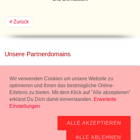
Zurück
Unsere Partnerdomains
privatdisco.com
Miete unser Haus bei Wiener Neustadt für Deine Party mit
Wir verwenden Cookies um unsere Website zu
Übernachtung.
optimieren und Ihnen das bestmögliche Online-
Erlebnis zu bieten. Mit dem Klick auf "Alle akzeptieren"
freilaender.at
erklärst Du Dich damit einverstanden.
Erweiterte
Kaufe Bio Fleisch in unserem Bio Onlineshop.
Einstellungen
Widerruf Bestellung
ALLE AKZEPTIEREN
Impressum:
Wurstmanufaktur Markus Kollecker GmbH,
Wienerstrasse 114, 2483 Ebreichsdorf -
GPS Koordinaten
-
ALLE ABLEHNEN
office@fleisch24.at