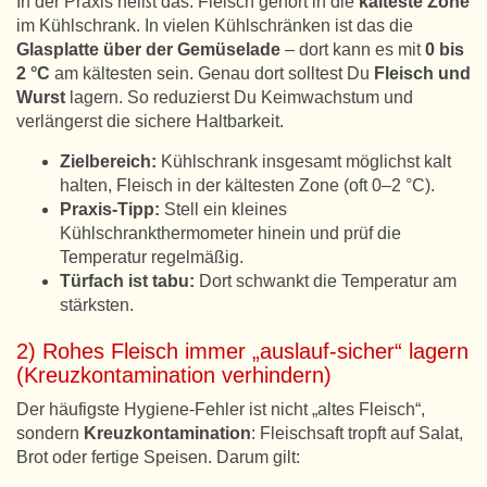
In der Praxis heißt das: Fleisch gehört in die
kälteste Zone
im Kühlschrank. In vielen Kühlschränken ist das die
Glasplatte über der Gemüselade
– dort kann es mit
0 bis
2 °C
am kältesten sein. Genau dort solltest Du
Fleisch und
Wurst
lagern. So reduzierst Du Keimwachstum und
verlängerst die sichere Haltbarkeit.
Zielbereich:
Kühlschrank insgesamt möglichst kalt
halten, Fleisch in der kältesten Zone (oft 0–2 °C).
Praxis-Tipp:
Stell ein kleines
Kühlschrankthermometer hinein und prüf die
Temperatur regelmäßig.
Türfach ist tabu:
Dort schwankt die Temperatur am
stärksten.
2) Rohes Fleisch immer „auslauf-sicher“ lagern
(Kreuzkontamination verhindern)
Der häufigste Hygiene-Fehler ist nicht „altes Fleisch“,
sondern
Kreuzkontamination
: Fleischsaft tropft auf Salat,
Brot oder fertige Speisen. Darum gilt: