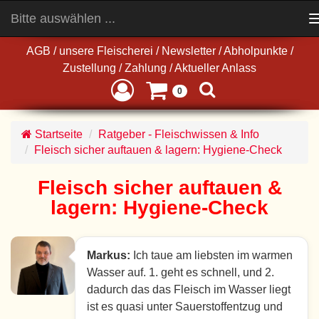
Bitte auswählen ...
Toggle
navigation
AGB
/
unsere Fleischerei
/
Newsletter
/
Abholpunkte
/
Zustellung
/
Zahlung
/
Aktueller Anlass
0
Startseite
Ratgeber - Fleischwissen & Info
Fleisch sicher auftauen & lagern: Hygiene-Check
Fleisch sicher auftauen &
lagern: Hygiene-Check
Markus:
Ich taue am liebsten im warmen
Wasser auf. 1. geht es schnell, und 2.
dadurch das das Fleisch im Wasser liegt
ist es quasi unter Sauerstoffentzug und