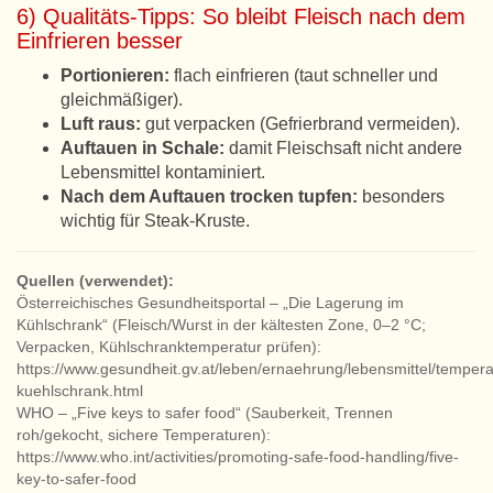
6) Qualitäts-Tipps: So bleibt Fleisch nach dem
Einfrieren besser
Portionieren:
flach einfrieren (taut schneller und
gleichmäßiger).
Luft raus:
gut verpacken (Gefrierbrand vermeiden).
Auftauen in Schale:
damit Fleischsaft nicht andere
Lebensmittel kontaminiert.
Nach dem Auftauen trocken tupfen:
besonders
wichtig für Steak-Kruste.
Quellen (verwendet):
Österreichisches Gesundheitsportal – „Die Lagerung im
Kühlschrank“ (Fleisch/Wurst in der kältesten Zone, 0–2 °C;
Verpacken, Kühlschranktemperatur prüfen):
https://www.gesundheit.gv.at/leben/ernaehrung/lebensmittel/tempera
kuehlschrank.html
WHO – „Five keys to safer food“ (Sauberkeit, Trennen
roh/gekocht, sichere Temperaturen):
https://www.who.int/activities/promoting-safe-food-handling/five-
key-to-safer-food