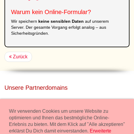
Warum kein Online-Formular?
Wir speichern
keine sensiblen Daten
auf unserem
Server. Der gesamte Vorgang erfolgt analog – aus
Sicherheitsgründen.
Zurück
Unsere Partnerdomains
privatdisco.com
Miete unser Haus bei Wiener Neustadt für Deine Party mit
Wir verwenden Cookies um unsere Website zu
Übernachtung.
optimieren und Ihnen das bestmögliche Online-
Erlebnis zu bieten. Mit dem Klick auf "Alle akzeptieren"
freilaender.at
erklärst Du Dich damit einverstanden.
Erweiterte