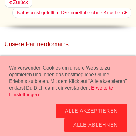
Zurück
Kalbsbrust gefüllt mit Semmelfülle ohne Knochen
Unsere Partnerdomains
privatdisco.com
Miete unser Haus bei Wiener Neustadt für Deine Party mit
Wir verwenden Cookies um unsere Website zu
Übernachtung.
optimieren und Ihnen das bestmögliche Online-
Erlebnis zu bieten. Mit dem Klick auf "Alle akzeptieren"
freilaender.at
erklärst Du Dich damit einverstanden.
Erweiterte
Kaufe Bio Fleisch in unserem Bio Onlineshop.
Einstellungen
Widerruf Bestellung
ALLE AKZEPTIEREN
Impressum:
Wurstmanufaktur Markus Kollecker GmbH,
Wienerstrasse 114, 2483 Ebreichsdorf -
GPS Koordinaten
-
ALLE ABLEHNEN
office@fleisch24.at