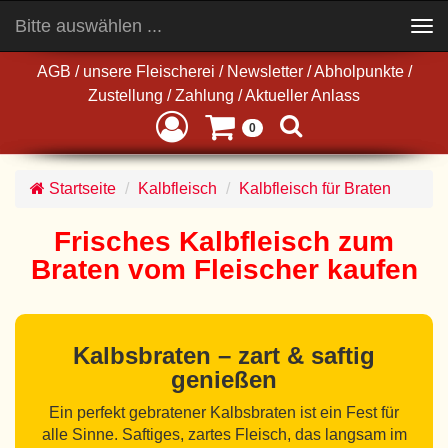
Bitte auswählen ...
Toggle
navigation
AGB
/
unsere Fleischerei
/
Newsletter
/
Abholpunkte
/
Zustellung
/
Zahlung
/
Aktueller Anlass
0
Startseite
Kalbfleisch
Kalbfleisch für Braten
Frisches Kalbfleisch zum
Braten vom Fleischer kaufen
Kalbsbraten – zart & saftig
genießen
Ein perfekt gebratener Kalbsbraten ist ein Fest für
alle Sinne. Saftiges, zartes Fleisch, das langsam im