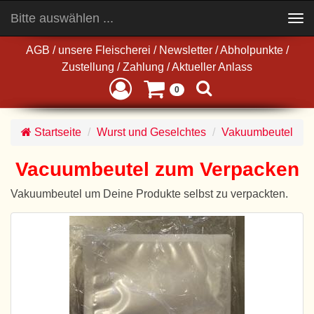
Bitte auswählen ...
Toggle
navigation
AGB
/
unsere Fleischerei
/
Newsletter
/
Abholpunkte
/
Zustellung
/
Zahlung
/
Aktueller Anlass
0
Startseite
Wurst und Geselchtes
Vakuumbeutel
Vacuumbeutel zum Verpacken
Vakuumbeutel um Deine Produkte selbst zu verpackten.