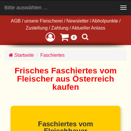
Bitte auswählen ...
Toggle
navigation
AGB
/
unsere Fleischerei
/
Newsletter
/
Abholpunkte
/
Zustellung
/
Zahlung
/
Aktueller Anlass
0
Startseite
Faschiertes
Frisches Faschiertes vom
Fleischer aus Österreich
kaufen
Faschiertes vom
Fleischhauer