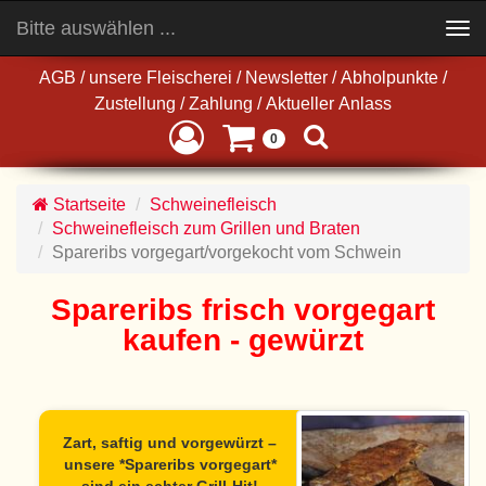
Bitte auswählen ...
Toggle
navigation
AGB
/
unsere Fleischerei
/
Newsletter
/
Abholpunkte
/
Zustellung
/
Zahlung
/
Aktueller Anlass
0
Startseite
Schweinefleisch
Schweinefleisch zum Grillen und Braten
Spareribs vorgegart/vorgekocht vom Schwein
Spareribs frisch vorgegart
kaufen - gewürzt
Zart, saftig und vorgewürzt –
unsere *Spareribs vorgegart*