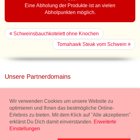
Eine Abholung der Produkte ist an vielen
Abholpunkten möglich.
Schweinsbauchkotelett ohne Knochen
Tomahawk Steak vom Schwein
Unsere Partnerdomains
privatdisco.com
Miete unser Haus bei Wiener Neustadt für Deine Party mit
Wir verwenden Cookies um unsere Website zu
Übernachtung.
optimieren und Ihnen das bestmögliche Online-
Erlebnis zu bieten. Mit dem Klick auf "Alle akzeptieren"
freilaender.at
erklärst Du Dich damit einverstanden.
Erweiterte
Kaufe Bio Fleisch in unserem Bio Onlineshop.
Einstellungen
Widerruf Bestellung