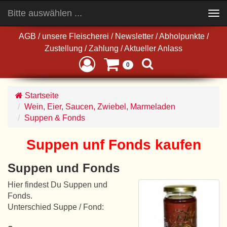
Bitte auswählen ...
Toggle
navigation
AGB
/
unsere Fleischerei
/
Newsletter
/
Abholpunkte
/
Zustellung
/
Zahlung
/
Aktueller Anlass
0
Startseite
Wein, Eier, Saucen, Zwiebel, Marmeladen
Suppen & Fonds
Suppen unf Fonds kaufen
Suppen und Fonds
Hier findest Du Suppen und
Fonds.
Unterschied Suppe / Fond: