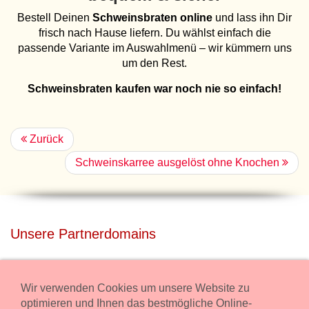
Bestell Deinen
Schweinsbraten online
und lass ihn Dir
frisch nach Hause liefern. Du wählst einfach die
passende Variante im Auswahlmenü – wir kümmern uns
um den Rest.
Schweinsbraten kaufen war noch nie so einfach!
Zurück
Schweinskarree ausgelöst ohne Knochen
Unsere Partnerdomains
privatdisco.com
Miete unser Haus bei Wiener Neustadt für Deine Party mit
Wir verwenden Cookies um unsere Website zu
Übernachtung.
optimieren und Ihnen das bestmögliche Online-