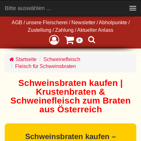
Bitte auswählen ...
Toggle
navigation
AGB
/
unsere Fleischerei
/
Newsletter
/
Abholpunkte
/
Zustellung
/
Zahlung
/
Aktueller Anlass
0
Startseite
Schweinefleisch
Fleisch für Schweinsbraten
Schweinsbraten kaufen |
Krustenbraten &
Schweinefleisch zum Braten
aus Österreich
Schweinsbraten kaufen –