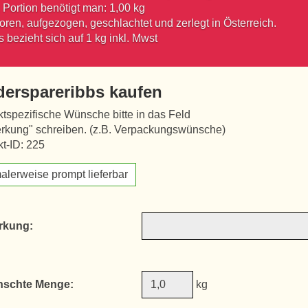
1 Portion benötigt man: 1,00 kg
ren, aufgezogen, geschlachtet und zerlegt in Österreich.
s bezieht sich auf 1 kg inkl. Mwst
derspareribbs kaufen
tspezifische Wünsche bitte in das Feld
rkung" schreiben. (z.B. Verpackungswünsche)
t-ID: 225
alerweise prompt lieferbar
rkung:
schte Menge:
kg