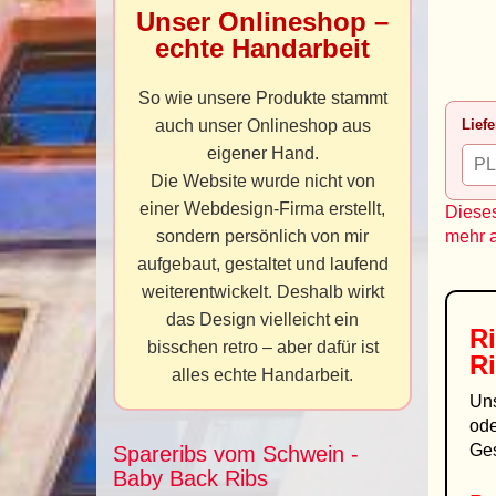
Unser Onlineshop –
echte Handarbeit
So wie unsere Produkte stammt
auch unser Onlineshop aus
Liefe
eigener Hand.
Die Website wurde nicht von
einer Webdesign-Firma erstellt,
Dieses
sondern persönlich von mir
mehr 
aufgebaut, gestaltet und laufend
weiterentwickelt. Deshalb wirkt
das Design vielleicht ein
R
bisschen retro – aber dafür ist
R
alles echte Handarbeit.
Un
ode
Ge
Spareribs vom Schwein -
Baby Back Ribs