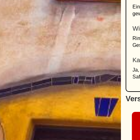
Ein
gew
Wi
Rin
Ge
Ka
Ja,
Saf
Ver