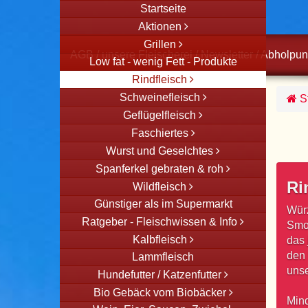
Startseite
Aktionen
Grillen
AGB
/
unsere Fleischerei
/
Newsletter
/
Abholpun
Low fat - wenig Fett - Produkte
Rindfleisch
Schweinefleisch
St
Geflügelfleisch
Faschiertes
Wurst und Geselchtes
Spanferkel gebraten & roh
Ri
Wildfleisch
Günstiger als im Supermarkt
Würz
Ratgeber - Fleischwissen & Info
Smok
Kalbfleisch
das 
den 
Lammfleisch
unse
Hundefutter / Katzenfutter
Bio Gebäck vom Biobäcker
Mind