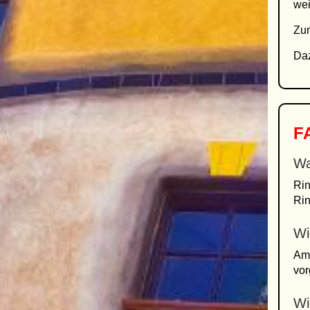
we
Zum
Daz
FA
Wa
Rin
Rin
Wi
Am 
vor
Wi