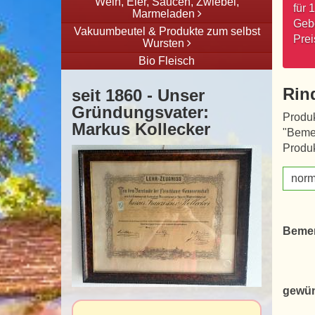
Wein, Eier, Saucen, Zwiebel,
für 
Marmeladen
Gebo
Vakuumbeutel & Produkte zum selbst
Prei
Wursten
Bio Fleisch
Rin
seit 1860 - Unser
Gründungsvater:
Produk
Markus Kollecker
"Beme
Produk
norm
Beme
gewün