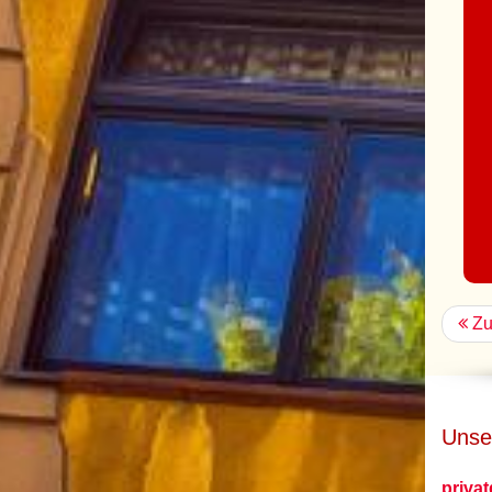
Zu
Unse
priva