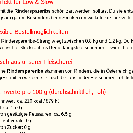
rfekt für Low & Slow
it die
Rinderspareribs
schön zart werden, solltest Du sie ent
gsam garen. Besonders beim Smoken entwickeln sie ihre volle
exible Bestellmöglichkeiten
 Rinderspareribs-Strang wiegt zwischen 0,8 kg und 1,2 kg. Du k
ünschte Stückzahl ins Bemerkungsfeld schreiben – wir richte
isch aus unserer Fleischerei
ine
Rinderspareribs
stammen von Rindern, die in Österreich g
eschnitten werden sie frisch bei uns in der Fleischerei – ehrlich
hrwerte pro 100 g (durchschnittlich, roh)
nnwert: ca. 210 kcal / 879 kJ
t: ca. 15,0 g
on gesättigte Fettsäuren: ca. 6,5 g
lenhydrate: 0 g
on Zucker: 0 g