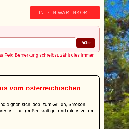
IN DEN WARENKORB
Prüfen
as Feld Bemerkung schreibst, zählt dies immer
nis vom österreichischen
nd eignen sich ideal zum Grillen, Smoken
ibs – nur größer, kräftiger und intensiver im