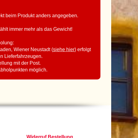
rekt beim Produkt anders angegeben.
ählt immer mehr als das Gewicht!
holung:
aden, Wiener Neustadt (
siehe hier
) erfolgt
en Lieferfahrzeugen.
ellung mit der Post.
Abholpunkten möglich.
Widerruf Bestellung