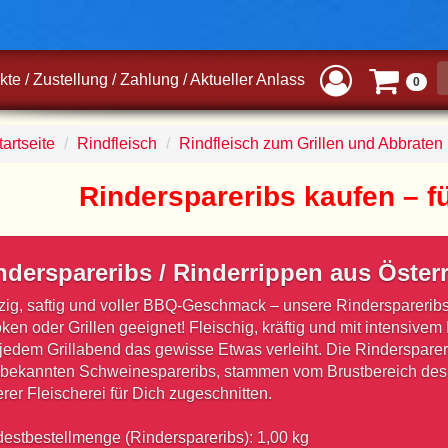
kte
/
Zustellung
/
Zahlung
/
Aktueller Anlass
0
artseite
Rindfleisch
Rindfleisch zum Grillen und Abbraten
Rinderspareribs kaufen – f
nderspareribs / Rinderrippen aus Öster
ig, saftig und voller BBQ-Geschmack – unsere Rinderspareribs
en oder Grillen geeignet! Fleischig, kräftig und mit intensivem
jedem Grillabend das gewisse Etwas verleiht. Die Rindersparer
bekannten Schweinespareribs, stammen vom Brustbereich des 
rer Fleischerei für Dich zugeschnitten.
estbestellmenge (Rinderspareribs): 1,00 kg