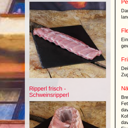
Pe
Dam
lan
Fl
Ein
gew
Fr
De
Zug
Nä
Ripperl frisch -
Schweinsripperl
Bre
Fet
dav
Koh
dav