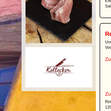
Eiw
Sal
R
Un
Vor
Zu
Zu
Rin
120