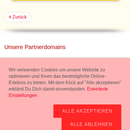
Zurück
Unsere Partnerdomains
privatdisco.com
Miete unser Haus bei Wiener Neustadt für Deine Party mit
Wir verwenden Cookies um unsere Website zu
Übernachtung.
optimieren und Ihnen das bestmögliche Online-
Erlebnis zu bieten. Mit dem Klick auf "Alle akzeptieren"
freilaender.at
erklärst Du Dich damit einverstanden.
Erweiterte
Kaufe Bio Fleisch in unserem Bio Onlineshop.
Einstellungen
Widerruf Bestellung
ALLE AKZEPTIEREN
Impressum:
Wurstmanufaktur Markus Kollecker GmbH,
Wienerstrasse 114, 2483 Ebreichsdorf -
GPS Koordinaten
-
ALLE ABLEHNEN
office@fleisch24.at