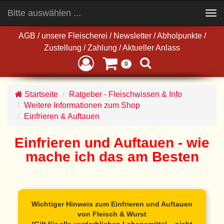
Bitte auswählen ...
Toggle
navigation
AGB
/
unsere Fleischerei
/
Newsletter
/
Abholpunkte
/
Zustellung
/
Zahlung
/
Aktueller Anlass
0
Startseite
Ratgeber - Fleischwissen & Info
Weitere Informationen zum Shop
Einfrieren & Auftauen
Einfrieren und Auftauen - wie
mache ich das am Besten
Wichtiger Hinweis zum Einfrieren und Auftauen
von Fleisch & Wurst