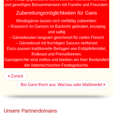
und geselliges Beisammensein mit Familie und Freunden.
Zubereitungsmöglichkeiten für Gans
Weidegänse lassen sich vielfältig zubereiten:
– Klassisch im Ganzen im Backrohr gebraten, knusprig
und saftig
– Gänsekeulen langsam geschmort für zartes Fleisch
– Gänsebrust mit fruchtigen Saucen verfeinert
Dazu passen traditionelle Beilagen wie Erdäpfelknödel,
Rotkraut und Preiselbeeren.
Ganslgerichte sind zeitlos und bleiben ein fixer Bestandteil
der österreichischen Festtagsküche.
Zurück
Bio Gans frisch aus: Wachau oder Waldviertel
Unsere Partnerdomains