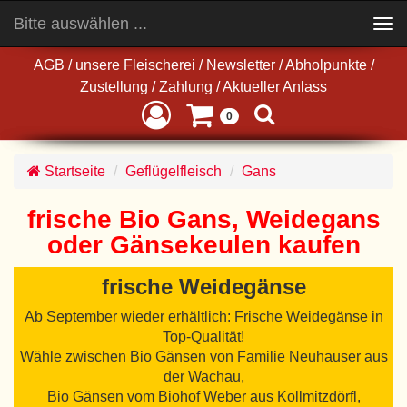
Bitte auswählen ...
Toggle
navigation
AGB
/
unsere Fleischerei
/
Newsletter
/
Abholpunkte
/
Zustellung
/
Zahlung
/
Aktueller Anlass
0
Startseite
Geflügelfleisch
Gans
frische Bio Gans, Weidegans
oder Gänsekeulen kaufen
frische Weidegänse
Ab September wieder erhältlich: Frische Weidegänse in
Top-Qualität!
Wähle zwischen Bio Gänsen von Familie Neuhauser aus
der Wachau,
Bio Gänsen vom Biohof Weber aus Kollmitzdörfl,