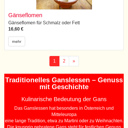
Gänseflomen
Gänseflomen für Schmalz oder Fett
16,60 €
mehr
1
2
»
Traditionelles Ganslessen – Genuss
mit Geschichte
Kulinarische Bedeutung der Gans
Das Ganslessen hat besonders in Österreich und
Mitteleuropa
eine lange Tradition, etwa zu Martini oder zu Weihnachten.
Die knusprig gebratene Gans steht für festlichen Genuss