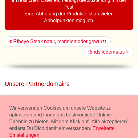
Im restlichen Österreich erfolgt die Zustellung mit der
Post.
Eine Abholung der Produkte ist an vielen
Abholpunkten möglich.
Ribeye Steak natur, mariniert oder gewürzt
Rindsfledermaus
Unsere Partnerdomains
privatdisco.com
Miete unser Haus bei Wiener Neustadt für Deine Party mit
Wir verwenden Cookies um unsere Website zu
Übernachtung.
optimieren und Ihnen das bestmögliche Online-
Erlebnis zu bieten. Mit dem Klick auf "Alle akzeptieren"
freilaender.at
erklärst Du Dich damit einverstanden.
Erweiterte
Kaufe Bio Fleisch in unserem Bio Onlineshop.
Einstellungen