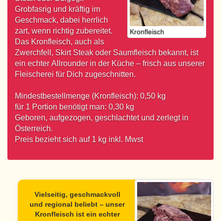
Grobfasrig und kräftig im
Geschmack, dabei herrlich
zart, wenn richtig zubereitet.
Kronfleisch
Das Kronfleisch, auch als
Zwerchfell, Skirt Steak oder Saumfleisch bekannt, ist
ein echter Allrounder in der Küche – frisch aus unserer
Fleischerei für Dich zugeschnitten.
Mindestbestellmenge (Kronfleisch): 0,50 kg
für 1 Portion benötigt man: 0,30 kg
Geboren, aufgezogen, geschlachtet und zerlegt in
Österreich.
Preis bezieht sich auf 1 kg inkl. Mwst
Vielseitig, geschmackvoll
und regional beliebt – unser
Kronfleisch
ist ein echter