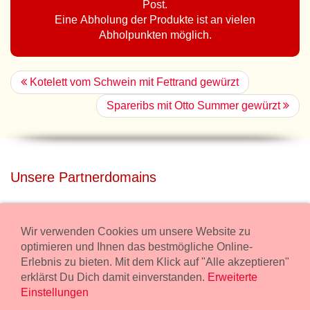
Post.
Eine Abholung der Produkte ist an vielen
Abholpunkten möglich.
Kotelett vom Schwein mit Fettrand gewürzt
Spareribs mit Otto Summer gewürzt
Unsere Partnerdomains
privatdisco.com
Miete unser Haus bei Wiener Neustadt für Deine Party mit
Wir verwenden Cookies um unsere Website zu
Übernachtung.
optimieren und Ihnen das bestmögliche Online-
Erlebnis zu bieten. Mit dem Klick auf "Alle akzeptieren"
freilaender.at
erklärst Du Dich damit einverstanden.
Erweiterte
Kaufe Bio Fleisch in unserem Bio Onlineshop.
Einstellungen
Widerruf Bestellung