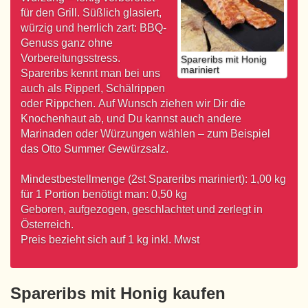
für den Grill. Süßlich glasiert,
würzig und herrlich zart: BBQ-
Genuss ganz ohne
Vorbereitungsstress.
Spareribs mit Honig
mariniert
Spareribs kennt man bei uns
auch als Ripperl, Schälrippen
oder Rippchen. Auf Wunsch ziehen wir Dir die
Knochenhaut ab, und Du kannst auch andere
Marinaden oder Würzungen wählen – zum Beispiel
das Otto Summer Gewürzsalz.
Mindestbestellmenge (2st Spareribs mariniert): 1,00 kg
für 1 Portion benötigt man: 0,50 kg
Geboren, aufgezogen, geschlachtet und zerlegt in
Österreich.
Preis bezieht sich auf 1 kg inkl. Mwst
Spareribs mit Honig kaufen