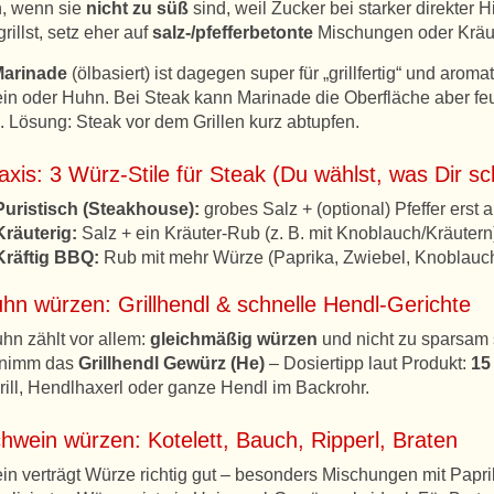
n, wenn sie
nicht zu süß
sind, weil Zucker bei starker direkter 
grillst, setz eher auf
salz-/pfefferbetonte
Mischungen oder Kräu
arinade
(ölbasiert) ist dagegen super für „grillfertig“ und aroma
n oder Huhn. Bei Steak kann Marinade die Oberfläche aber fe
. Lösung: Steak vor dem Grillen kurz abtupfen.
axis: 3 Würz-Stile für Steak (Du wählst, was Dir s
Puristisch (Steakhouse):
grobes Salz + (optional) Pfeffer erst 
Kräuterig:
Salz + ein Kräuter-Rub (z. B. mit Knoblauch/Kräutern
Kräftig BBQ:
Rub mit mehr Würze (Paprika, Zwiebel, Knoblauch) –
hn würzen: Grillhendl & schnelle Hendl-Gerichte
hn zählt vor allem:
gleichmäßig würzen
und nicht zu sparsam 
, nimm das
Grillhendl Gewürz (He)
– Dosiertipp laut Produkt:
15
ill, Hendlhaxerl oder ganze Hendl im Backrohr.
hwein würzen: Kotelett, Bauch, Ripperl, Braten
n verträgt Würze richtig gut – besonders Mischungen mit Papr