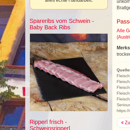
alles echte Handarbeit.
unkomp
Bratlg
Spareribs vom Schwein -
Pass
Baby Back Ribs
Alle G
(Austr
Merks
trocke
Quelle
Fleisch
Fleisc
Fleisch
Fleisc
Fleisch
Serious
https:
Ripperl frisch -
Zu
Schweinsripperl