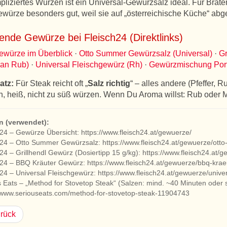
liziertes Würzen ist ein Universal-Gewürzsalz ideal. Für Brate
ewürze besonders gut, weil sie auf „österreichische Küche“ abg
ende Gewürze bei Fleisch24 (Direktlinks)
ewürze im Überblick
·
Otto Summer Gewürzsalz (Universal)
·
Gr
ian Rub)
·
Universal Fleischgewürz (Rh)
·
Gewürzmischung Port
atz:
Für Steak reicht oft „
Salz richtig
“ – alles andere (Pfeffer, R
n, heiß, nicht zu süß würzen. Wenn Du Aroma willst: Rub oder 
n (verwendet):
24 – Gewürze Übersicht: https://www.fleisch24.at/gewuerze/
h24 – Otto Summer Gewürzsalz: https://www.fleisch24.at/gewuerze/ot
24 – Grillhendl Gewürz (Dosiertipp 15 g/kg): https://www.fleisch24.at/
h24 – BBQ Kräuter Gewürz: https://www.fleisch24.at/gewuerze/bbq-kra
24 – Universal Fleischgewürz: https://www.fleisch24.at/gewuerze/unive
 Eats – „Method for Stovetop Steak“ (Salzen: mind. ~40 Minuten oder 
//www.seriouseats.com/method-for-stovetop-steak-11904743
rück