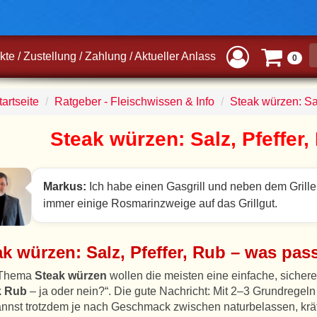
kte
/
Zustellung
/
Zahlung
/
Aktueller Anlass
0
artseite
Ratgeber - Fleischwissen & Info
Steak würzen: Sal
Steak würzen: Salz, Pfeffer
Markus:
Ich habe einen Gasgrill und neben dem Grille
immer einige Rosmarinzweige auf das Grillgut.
k würzen: Salz, Pfeffer, Rub – was pass
 Thema
Steak würzen
wollen die meisten eine einfache, sichere
k Rub
– ja oder nein?“. Die gute Nachricht: Mit 2–3 Grundregel
nnst trotzdem je nach Geschmack zwischen naturbelassen, kräfti