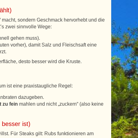
ählt)
zig“ macht, sondern Geschmack hervorhebt und die
bt’s zwei sinnvolle Wege:
hnell gehen muss).
ten vorher), damit Salz und Fleischsaft eine
zt.
rfläche, desto besser wird die Kruste.
um ist eine praxistaugliche Regel:
nbraten dazugeben.
t zu fein
mahlen und nicht „zuckern“ (also keine
besser ist)
lst. Für Steaks gilt: Rubs funktionieren am