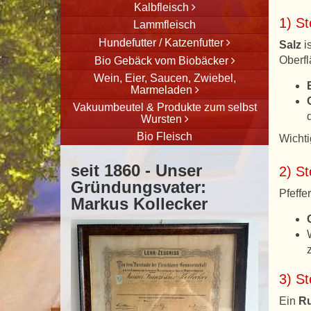
Kalbfleisch
1) St
Lammfleisch
Hundefutter / Katzenfutter
Salz
i
Oberfl
Bio Gebäck vom Biobäcker
Wein, Eier, Saucen, Zwiebel,
Marmeladen
Vakuumbeutel & Produkte zum selbst
Wursten
Bio Fleisch
Wichti
seit 1860 - Unser
2) St
Gründungsvater:
Pfeffe
Markus Kollecker
3) S
Ein
R