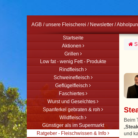
AGB
/
unsere Fleischerei
/
Newsletter
/
Abholpun
Startseite
St
Aktionen
Grillen
Low fat - wenig Fett - Produkte
Rindfleisch
Schweinefleisch
Geflügelfleisch
Faschiertes
Wurst und Geselchtes
Stea
Spanferkel gebraten & roh
Wildfleisch
Beim
Günstiger als im Supermarkt
„
Stea
Ratgeber - Fleischwissen & Info
und ka