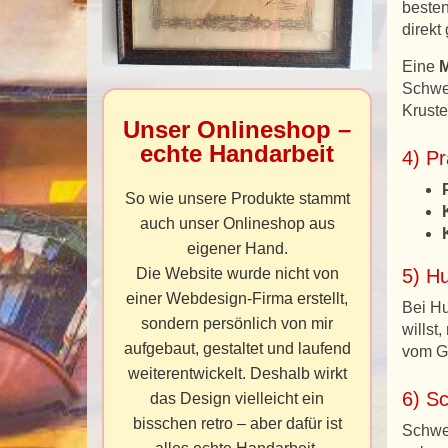
beste
direkt 
Eine
M
Schwei
Kruste
Unser Onlineshop –
echte Handarbeit
4) Pr
So wie unsere Produkte stammt
auch unser Onlineshop aus
eigener Hand.
Die Website wurde nicht von
5) Hu
einer Webdesign-Firma erstellt,
Bei Hu
sondern persönlich von mir
willst
aufgebaut, gestaltet und laufend
vom Gr
weiterentwickelt. Deshalb wirkt
6) Sc
das Design vielleicht ein
bisschen retro – aber dafür ist
Schwei