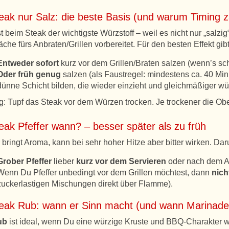
eak nur Salz: die beste Basis (und warum Timing z
st beim Steak der wichtigste Würzstoff – weil es nicht nur „sal
äche fürs Anbraten/Grillen vorbereitet. Für den besten Effekt gi
Entweder sofort
kurz vor dem Grillen/Braten salzen (wenn’s sc
Oder früh genug
salzen (als Faustregel: mindestens ca. 40 Minu
dünne Schicht bilden, die wieder einzieht und gleichmäßiger wür
g: Tupf das Steak vor dem Würzen trocken. Je trockener die Obe
eak Pfeffer wann? – besser später als zu früh
r bringt Aroma, kann bei sehr hoher Hitze aber bitter wirken. Dar
Grober Pfeffer
lieber
kurz vor dem Servieren
oder nach dem A
Wenn Du Pfeffer unbedingt vor dem Grillen möchtest, dann
nich
zuckerlastigen Mischungen direkt über Flamme).
teak Rub: wann er Sinn macht (und wann Marinade 
ub
ist ideal, wenn Du eine würzige Kruste und BBQ-Charakter wil