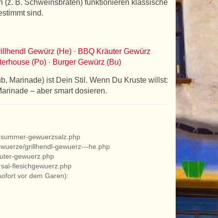
n (z. B. Schweinsbraten) funktionieren klassische
estimmt sind.
illhendl Gewürz (He)
·
BBQ Kräuter Gewürz
erhouse (Po)
·
Burger Gewürz (Bu)
ub, Marinade) ist Dein Stil. Wenn Du Kruste willst:
Marinade – aber smart dosieren.
to-summer-gewuerzsalz.php
gewuerze/grillhendl-gewuerz---he.php
euter-gewuerz.php
rsal-flesichgewuerz.php
sofort vor dem Garen):