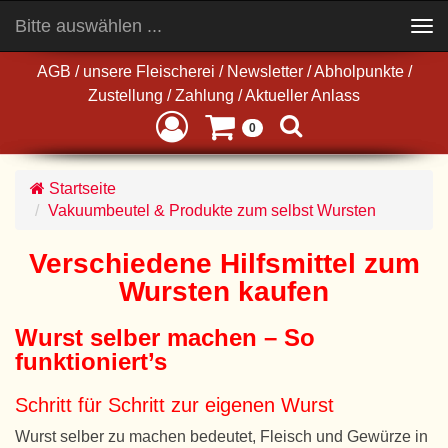
Bitte auswählen ...
Toggle
navigation
AGB
/
unsere Fleischerei
/
Newsletter
/
Abholpunkte
/
Zustellung
/
Zahlung
/
Aktueller Anlass
0
Startseite
Vakuumbeutel & Produkte zum selbst Wursten
Verschiedene Hilfsmittel zum
Wursten kaufen
Wurst selber machen – So
funktioniert’s
Schritt für Schritt zur eigenen Wurst
Wurst selber zu machen bedeutet, Fleisch und Gewürze in