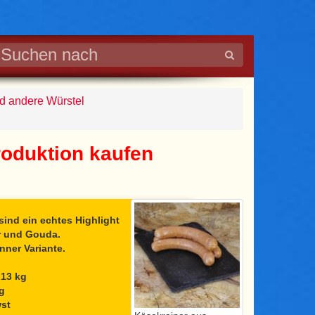
nd andere Würstel
roduktion kaufen
sind ein echtes Highlight
r und Gouda.
nner Variante.
,13 kg
kg
wst