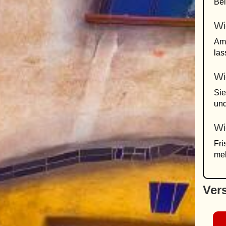
Bei
Wi
Am 
las
Wi
Sie
und
Wi
Fri
meh
Ver