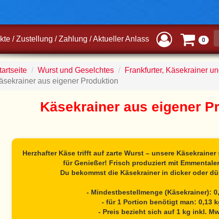
kte
/
Zustellung
/
Zahlung
/
Aktueller Anlass
0
artseite
Wurst und Geselchtes
Frankfurter, Käsekrainer u
äsekrainer aus eigener Produktion
Käsekrainer aus eigener P
Herzhafter Käse trifft auf zarte Wurst
– unsere Käsekrainer 
für Genießer!
Frisch produziert mit Emmentale
Du bekommst die
Käsekrainer
in dicker oder dü
- Mindestbestellmenge (Käsekrainer): 0
- für 1 Portion benötigt man: 0,13 
- Preis bezieht sich auf 1 kg inkl. M