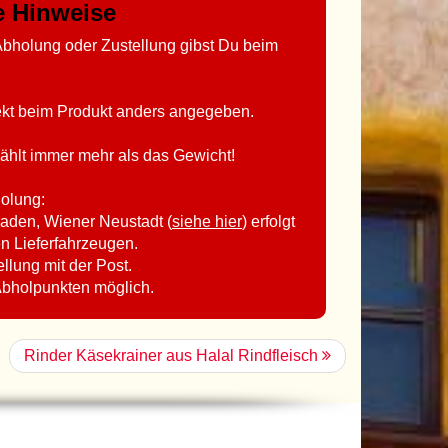
ge Hinweise
bholung oder Zustellung gibst Du beim
rekt beim Produkt anders angegeben.
ählt immer mehr als das Gewicht!
holung:
aden, Wiener Neustadt (
siehe hier
) erfolgt
en Lieferfahrzeugen.
ellung mit der Post.
Abholpunkten möglich.
Rinder Käsekrainer aus Halal Rindfleisch