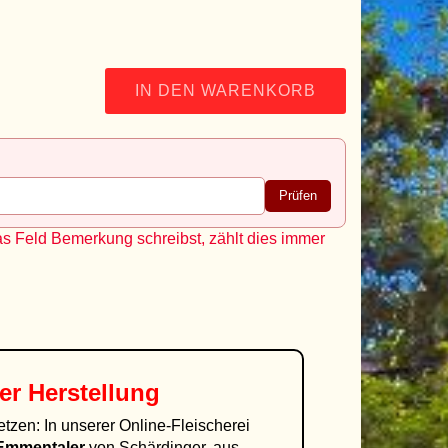
IN DEN WARENKORB
Prüfen
as Feld Bemerkung schreibst, zählt dies immer
er Herstellung
etzen: In unserer Online-Fleischerei
Emmentaler
von Schärdinger, aus