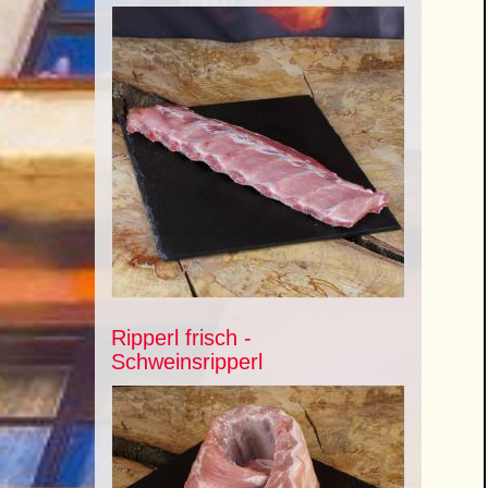
Ripperl frisch -
Schweinsripperl