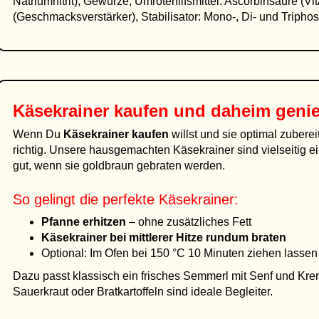
Natriumnitrit), Gewürze, Umrötehilfsmittel: Ascorbinsäure (Vi
(Geschmacksverstärker), Stabilisator: Mono-, Di- und Tripho
Käsekrainer kaufen und daheim genie
Wenn Du
Käsekrainer kaufen
willst und sie optimal zubere
richtig. Unsere hausgemachten Käsekrainer sind vielseitig
gut, wenn sie goldbraun gebraten werden.
So gelingt die perfekte Käsekrainer:
Pfanne erhitzen
– ohne zusätzliches Fett
Käsekrainer bei mittlerer Hitze rundum braten
Optional: Im Ofen bei 150 °C 10 Minuten ziehen lassen
Dazu passt klassisch ein frisches Semmerl mit Senf und Kren 
Sauerkraut oder Bratkartoffeln sind ideale Begleiter.