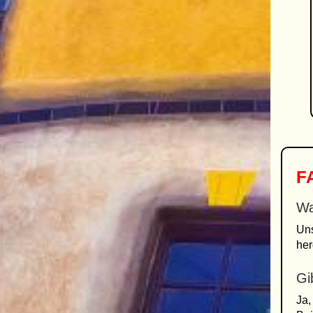
FA
Wa
Un
her
Gi
Ja,