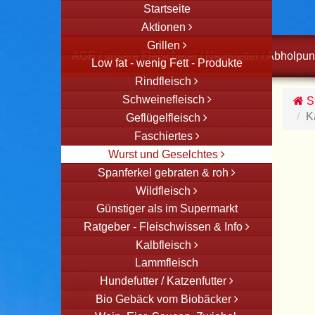
Startseite
Aktionen
Grillen
AGB
/
unsere Fleischerei
/
Newsletter
/
Abholpun
Low fat - wenig Fett - Produkte
Rindfleisch
Schweinefleisch
St
K
Geflügelfleisch
Faschiertes
Wurst und Geselchtes
Spanferkel gebraten & roh
Wildfleisch
Günstiger als im Supermarkt
Ratgeber - Fleischwissen & Info
Kalbfleisch
Lammfleisch
Hundefutter / Katzenfutter
Bio Gebäck vom Biobäcker