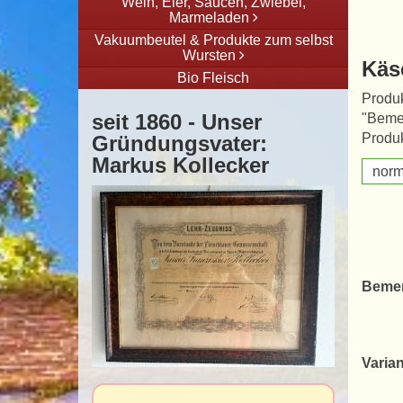
Wein, Eier, Saucen, Zwiebel,
Marmeladen
Vakuumbeutel & Produkte zum selbst
Wursten
Käs
Bio Fleisch
Produk
seit 1860 - Unser
"Beme
Produ
Gründungsvater:
Markus Kollecker
norm
Beme
Varian