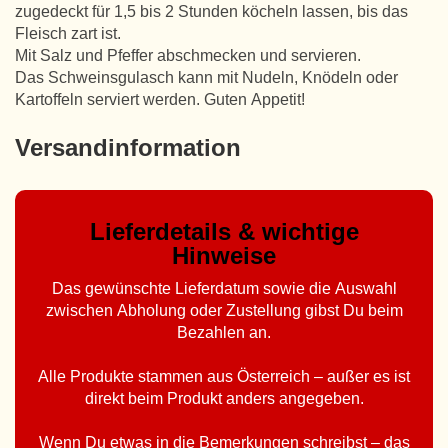
zugedeckt für 1,5 bis 2 Stunden köcheln lassen, bis das
Fleisch zart ist.
Mit Salz und Pfeffer abschmecken und servieren.
Das Schweinsgulasch kann mit Nudeln, Knödeln oder
Kartoffeln serviert werden. Guten Appetit!
Versandinformation
Lieferdetails & wichtige
Hinweise
Das gewünschte Lieferdatum sowie die Auswahl
zwischen Abholung oder Zustellung gibst Du beim
Bezahlen an.
Alle Produkte stammen aus Österreich – außer es ist
direkt beim Produkt anders angegeben.
Wenn Du etwas in die Bemerkungen schreibst – das