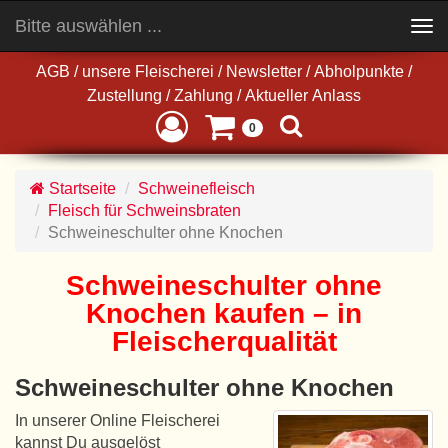
Bitte auswählen ...
Toggle
navigation
AGB
/
unsere Fleischerei
/
Newsletter
/
Abholpunkte
/
Zustellung
/
Zahlung
/
Aktueller Anlass
0
Startseite
Schweinefleisch
Fleisch für Schweinsbraten
Schweineschulter ohne Knochen
Schweineschulter ohne
Knochen kaufen – in
Fleischerqualität
Schweineschulter ohne Knochen
In unserer Online Fleischerei
kannst Du ausgelöst