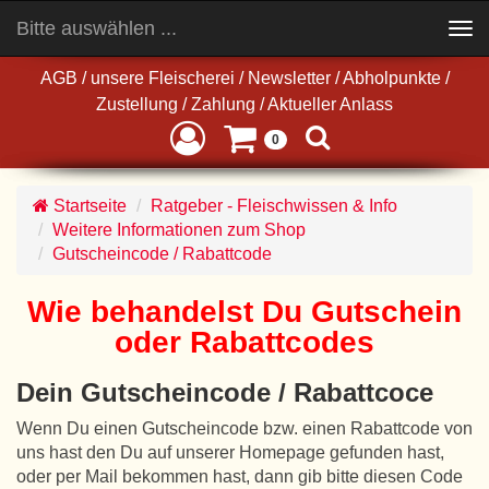
Bitte auswählen ...
Toggle
navigation
AGB
/
unsere Fleischerei
/
Newsletter
/
Abholpunkte
/
Zustellung
/
Zahlung
/
Aktueller Anlass
0
Startseite
Ratgeber - Fleischwissen & Info
Weitere Informationen zum Shop
Gutscheincode / Rabattcode
Wie behandelst Du Gutschein
oder Rabattcodes
Dein Gutscheincode / Rabattcoce
Wenn Du einen Gutscheincode bzw. einen Rabattcode von
uns hast den Du auf unserer Homepage gefunden hast,
oder per Mail bekommen hast, dann gib bitte diesen Code