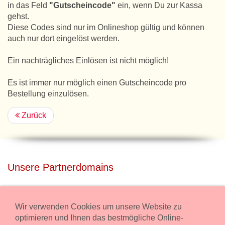
in das Feld
"Gutscheincode"
ein, wenn Du zur Kassa
gehst.
Diese Codes sind nur im Onlineshop gültig und können
auch nur dort eingelöst werden.
Ein nachträgliches Einlösen ist nicht möglich!
Es ist immer nur möglich einen Gutscheincode pro
Bestellung einzulösen.
Zurück
Unsere Partnerdomains
privatdisco.com
Miete unser Haus bei Wiener Neustadt für Deine Party mit
Wir verwenden Cookies um unsere Website zu
Übernachtung.
optimieren und Ihnen das bestmögliche Online-