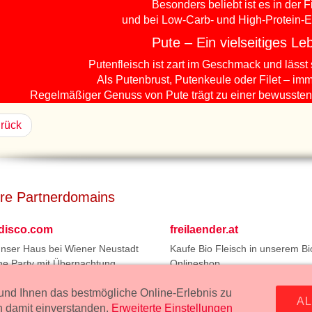
Besonders beliebt ist es in der 
und bei Low-Carb- und High-Protein-
Pute – Ein vielseitiges Le
Putenfleisch ist zart im Geschmack und lässt s
Als Putenbrust, Putenkeule oder Filet – im
Regelmäßiger Genuss von Pute trägt zu einer bewussten 
rück
re Partnerdomains
tdisco.com
freilaender.at
unser Haus bei Wiener Neustadt
Kaufe Bio Fleisch in unserem Bi
ne Party mit Übernachtung.
Onlineshop.
ssum:
Wurstmanufaktur Markus Kollecker GmbH, Wienerstrasse 114, 2
nd Ihnen das bestmögliche Online-Erlebnis zu
A
fleisch24.at
ch damit einverstanden.
Erweiterte Einstellungen