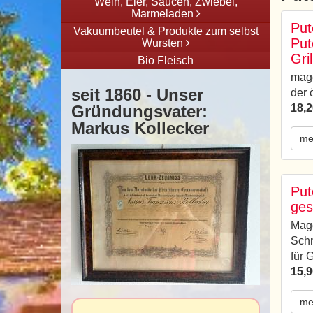
Wein, Eier, Saucen, Zwiebel,
Marmeladen
Put
Vakuumbeutel & Produkte zum selbst
Put
Wursten
Gri
Bio Fleisch
mage
seit 1860 - Unser
der 
Gründungsvater:
18,2
Markus Kollecker
me
Put
ges
Mage
Schn
für 
15,9
me