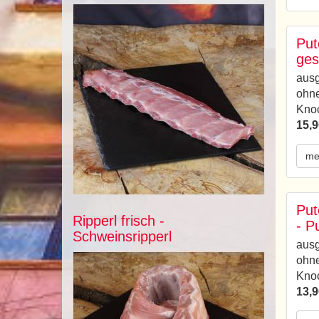
Put
ges
ausg
ohn
Kno
15,9
me
Put
Ripperl frisch -
- P
Schweinsripperl
ausg
ohn
Kno
13,9