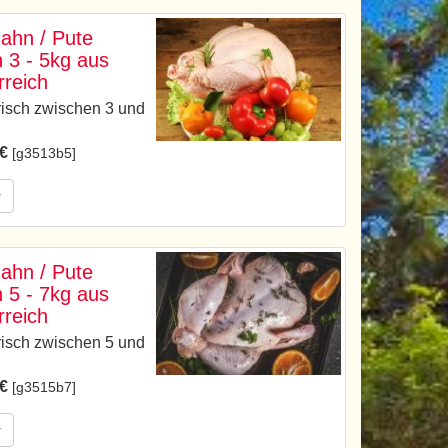
hahn / Pute
h 3 - 5kg aus
rreich
risch zwischen 3 und
 €
[g3513b5]
r
hahn / Pute
h 5 - 7kg aus
rreich
risch zwischen 5 und
 €
[g3515b7]
r