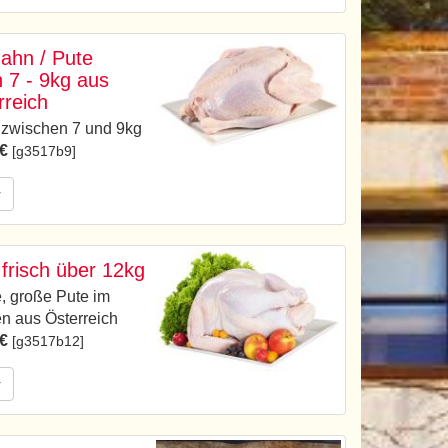
hahn / Pute
h 7 - 9kg aus
rreich
 zwischen 7 und 9kg
 €
[g3517b9]
r
 frisch über 12kg
e, große Pute im
n aus Österreich
 €
[g3517b12]
r