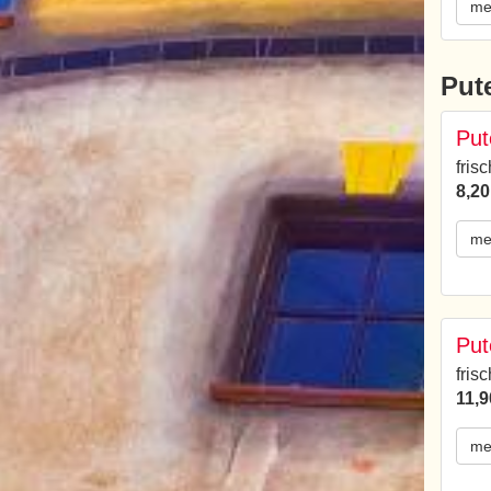
me
Put
Put
fris
8,20
me
Put
fris
11,9
me