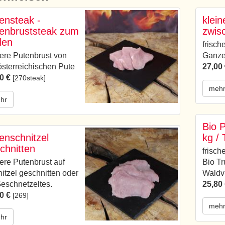
ensteak -
klein
enbruststeak zum
zwis
llen
frisch
re Putenbrust von
Ganze
österreichischen Pute
27,00
0 €
[270steak]
meh
hr
Bio P
enschnitzel
kg /
chnitten
frisch
re Putenbrust auf
Bio T
itzel geschnitten oder
Waldvi
Geschnetzeltes.
25,80
0 €
[269]
meh
hr