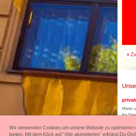
Zu
Unse
priva
Miete 
für Dei
Impre
Wir verwenden Cookies um unsere Website zu optimieren u
office@
bieten. Mit dem Klick auf "Alle akzeptieren" erklärst Du Di