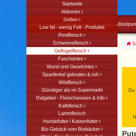
Startseite
Aktionen
Grillen
AGB
/
unsere Fleischerei
/
Newsletter
/
Abholpun
Low fat - wenig Fett - Produkte
Rindfleisch
Schweinefleisch
St
Geflügelfleisch
Faschiertes
Wurst und Geselchtes
Spanferkel gebraten & roh
Wildfleisch
Günstiger als im Supermarkt
Du 
Ratgeber - Fleischwissen & Info
Kalbfleisch
Lammfleisch
N
Hundefutter / Katzenfutter
Bio Gebäck vom Biobäcker
Put