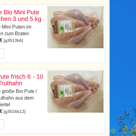
e Bio Mini Pute
chen 3 und 5 kg
e Mini Puten im
n zum Braten
 €
[g3513b6]
r
ute frisch 6 - 10
 Truthahn
e große Bio Pute /
ruthahn aus dem
ertel
 €
[g3516b12]
r