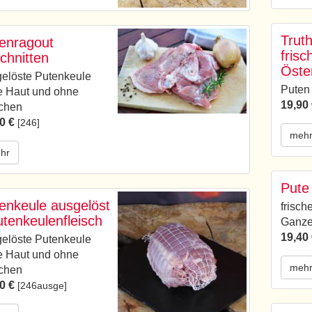
Trut
enragout
frisc
chnitten
Öste
elöste Putenkeule
Puten
e Haut und ohne
19,90
chen
0 €
[246]
meh
hr
Pute
enkeule ausgelöst
frisch
utenkeulenfleisch
Ganze
19,40
elöste Putenkeule
e Haut und ohne
meh
chen
0 €
[246ausge]