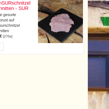
nSURschnitzel
hnitten - SUR
e gesurte
rust auf
urschnitzel
itten
 €
[270s]
r