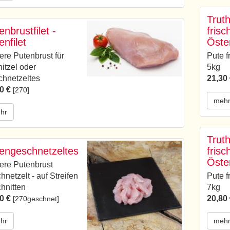
Trut
enbrustfilet -
frisc
enfilet
Öste
re Putenbrust für
Pute f
itzel oder
5kg
hnetzeltes
21,30
0 €
[270]
meh
hr
Trut
engeschnetzeltes
frisc
Öste
re Putenbrust
hnetzelt - auf Streifen
Pute f
hnitten
7kg
0 €
20,80
[270geschnet]
hr
meh