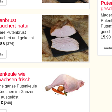
hr
Pute
gesc
Mager
enbrust
Putenb
äuchert natur
Putens
geschn
re Putenbrust
15,90
uchert und gekocht
0 €
[276]
meh
hr
enkeule wie
achsen frisch
che ganze Putenkeule
 Knochen im Ganzen
 ausgelöst
 €
[248]