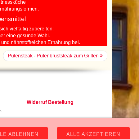
Fitnessküche
Ernährungsformen.
bensmittel
ich vielfältig zubereiten:
mer eine gesunde Wahl.
und nährstoffreichen Ernährung bei.
Putensteak - Putenbruststeak zum Grillen
Widerruf Bestellung
o
483 Ebreichsdorf -
GPS Koordinaten
-
LLE ABLEHNEN
ALLE AKZEPTIEREN