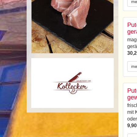
me
Put
ger
mage
gerä
30,2
me
Put
gew
fris
mit
oder
9,90