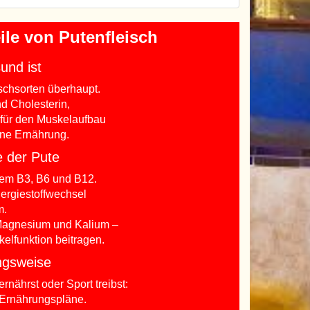
le von Putenfleisch
und ist
schsorten überhaupt.
d Cholesterin,
ß für den Muskelaufbau
ene Ernährung.
e der Pute
llem B3, B6 und B12.
nergiestoffwechsel
m.
, Magnesium und Kalium –
kelfunktion beitragen.
ngsweise
nährst oder Sport treibst:
d Ernährungspläne.