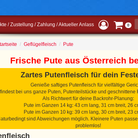
kte
/
Zustellung
/
Zahlung
/
Aktueller Anlass
0
artseite
Geflügelfleisch
Pute
Frische Pute aus Österreich b
Zartes Putenfleisch für dein Fes
Genieße saftiges Putenfleisch für vielfältige Geric
findest bei uns ganze Puten, Putenteilstücke und geschnittene 
Als Richtwert für deine Backrohr-Planung:
Pute im Ganzen 14 kg: 43 cm lang, 31 cm breit, 26 
Pute im Ganzen 10 kg: 39 cm lang, 30 cm breit, 23 
aturbedingt sind Abweichungen möglich. Kleinere Puten passe
problemlos!
enfleisch