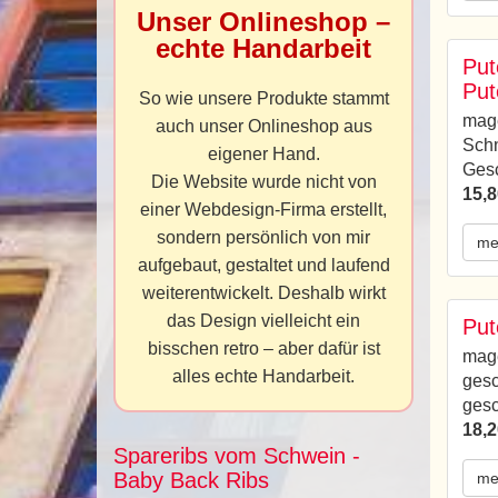
Unser Onlineshop –
echte Handarbeit
Put
Put
So wie unsere Produkte stammt
mage
auch unser Onlineshop aus
Schn
eigener Hand.
Gesc
Die Website wurde nicht von
15,8
einer Webdesign-Firma erstellt,
sondern persönlich von mir
me
aufgebaut, gestaltet und laufend
weiterentwickelt. Deshalb wirkt
das Design vielleicht ein
Put
bisschen retro – aber dafür ist
mage
alles echte Handarbeit.
gesc
gesc
18,2
Spareribs vom Schwein -
Baby Back Ribs
me