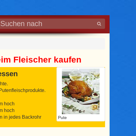
eim Fleischer kaufen
tessen
hte.
Putenfleischprodukte.
cm hoch
cm hoch
n in jedes Backrohr
Pute