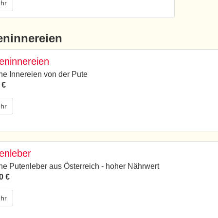
hr
eninnereien
eninnereien
che Innereien von der Pute
 €
hr
enleber
che Putenleber aus Österreich - hoher Nährwert
0 €
hr