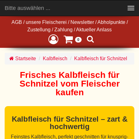
Bitte auswählen ...
Toggle
navigation
AGB
/
unsere Fleischerei
/
Newsletter
/
Abholpunkte
/
Zustellung
/
Zahlung
/
Aktueller Anlass
0
Startseite
Kalbfleisch
Kalbfleisch für Schnitzel
Frisches Kalbfleisch für
Schnitzel vom Fleischer
kaufen
Kalbfleisch für Schnitzel – zart &
hochwertig
Feinstes Kalbfleisch, perfekt geschnitten für knusprig-