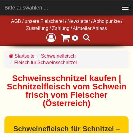
Bitte auswählen ...
Toggle
navigation
AGB
/
unsere Fleischerei
/
Newsletter
/
Abholpunkte
/
Zustellung
/
Zahlung
/
Aktueller Anlass
0
Startseite
Schweinefleisch
Fleisch für Schweinsschnitzel
Schweinsschnitzel kaufen |
Schnitzelfleisch vom Schwein
frisch vom Fleischer
(Österreich)
Schweinefleisch für Schnitzel –