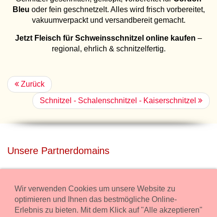
Bleu
oder fein geschnetzelt. Alles wird frisch vorbereitet,
vakuumverpackt und versandbereit gemacht.
Jetzt Fleisch für Schweinsschnitzel online kaufen
–
regional, ehrlich & schnitzelfertig.
Zurück
Schnitzel - Schalenschnitzel - Kaiserschnitzel
Unsere Partnerdomains
privatdisco.com
Miete unser Haus bei Wiener Neustadt für Deine Party mit
Wir verwenden Cookies um unsere Website zu
Übernachtung.
optimieren und Ihnen das bestmögliche Online-
Erlebnis zu bieten. Mit dem Klick auf "Alle akzeptieren"
freilaender.at