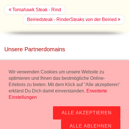
Tomahawk Steak - Rind
Beiriedsteak - RinderSteaks von der Beiried
Unsere Partnerdomains
privatdisco.com
Miete unser Haus bei Wiener Neustadt für Deine Party mit
Wir verwenden Cookies um unsere Website zu
Übernachtung.
optimieren und Ihnen das bestmögliche Online-
Erlebnis zu bieten. Mit dem Klick auf "Alle akzeptieren"
freilaender.at
erklärst Du Dich damit einverstanden.
Erweiterte
Kaufe Bio Fleisch in unserem Bio Onlineshop.
Einstellungen
Widerruf Bestellung
ALLE AKZEPTIEREN
Impressum:
Wurstmanufaktur Markus Kollecker GmbH,
Wienerstrasse 114, 2483 Ebreichsdorf -
GPS Koordinaten
-
ALLE ABLEHNEN
office@fleisch24.at