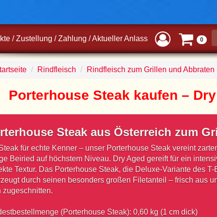
kte
/
Zustellung
/
Zahlung
/
Aktueller Anlass
0
artseite
Rindfleisch
Rindfleisch zum Grillen und Abbraten
Porterhouse Steak kaufen – Dry
rterhouse Steak aus Österreich zum Gri
Steak für echte Kenner – unser Porterhouse Steak vereint zart
ige Beiried auf höchstem Niveau. Dry Aged gereift für ein inten
ekte Textur. Das Porterhouse Steak, die Deluxe-Variante des T
zeugt durch seinen besonders großen Filetanteil – frisch aus un
 zugeschnitten.
estbestellmenge (Porterhouse Steak): 0,60 kg (1 cm dick)