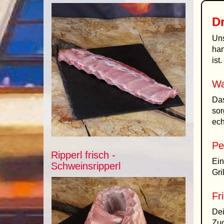
D
Un
han
ist
Wa
Da
sor
ech
Pe
Ripperl frisch -
Ein
Schweinsripperl
Gri
Fr
De
Zug