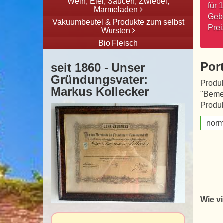
Wein, Eier, Saucen, Zwiebel,
für 
Marmeladen
Gebo
Vakuumbeutel & Produkte zum selbst
Prei
Wursten
Bio Fleisch
Por
seit 1860 - Unser
Gründungsvater:
Produk
Markus Kollecker
"Beme
Produk
norm
Wie vi