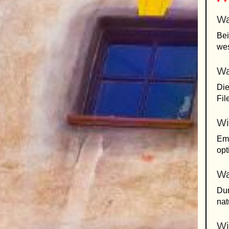
Wa
Bei
wes
Wa
Die
Fil
Wi
Emp
opt
Wa
Dur
nat
Wi