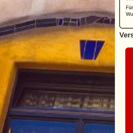
Für
Wun
Ver