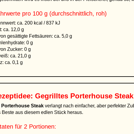
hrwerte pro 100 g (durchschnittlich, roh)
nnwert: ca. 200 kcal / 837 kJ
t: ca. 12,0 g
on gesättigte Fettsäuren: ca. 5,0 g
lenhydrate: 0 g
on Zucker: 0 g
eiß: ca. 21,0 g
z: ca. 0,1 g
zeptidee: Gegrilltes Porterhouse Steak
n
Porterhouse Steak
verlangt nach einfacher, aber perfekter Zub
 Beste aus diesem edlen Stück heraus.
taten für 2 Portionen: