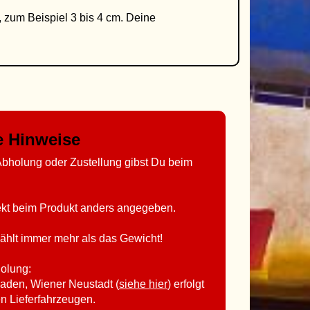
, zum Beispiel 3 bis 4 cm. Deine
ge Hinweise
bholung oder Zustellung gibst Du beim
rekt beim Produkt anders angegeben.
ählt immer mehr als das Gewicht!
holung:
aden, Wiener Neustadt (
siehe hier
) erfolgt
en Lieferfahrzeugen.