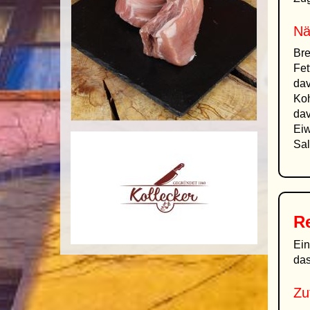
Nä
Bre
Fet
dav
Koh
dav
Eiw
Sal
Re
Ei
das
Zu