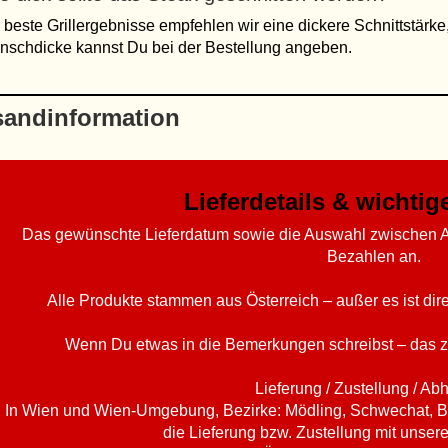
 beste Grillergebnisse empfehlen wir eine dickere Schnittstärke
schdicke kannst Du bei der Bestellung angeben.
sandinformation
Lieferdetails & wichti
Das gewünschte Lieferdatum sowie die Auswahl zwischen A
Bezahlen an.
Alle Produkte stammen aus Österreich – außer es ist di
Wenn Du etwas in die Bemerkungen schreibst – das z
Lieferung / Zustellung / Ab
In Wien und Wien-Umgebung, Bezirke: Mödling, Schwechat, B
die Lieferung bzw. Zustellung mit unser