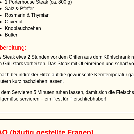
1 Porterhouse Steak (ca. 800 g)
Salz & Pfeffer
Rosmarin & Thymian
Olivenöl
Knoblauchzehen
Butter
bereitung:
 Steak etwa 2 Stunden vor dem Grillen aus dem Kühlschrank 
 Grill stark vorheizen. Das Steak mit Öl einreiben und scharf v
ach bei indirekter Hitze auf die gewünschte Kerntemperatur ga
utern kurz nachziehen lassen.
 dem Servieren 5 Minuten ruhen lassen, damit sich die Fleischsäf
llgemüse servieren – ein Fest für Fleischliebhaber!
Q (häufig gestellte Fragen)