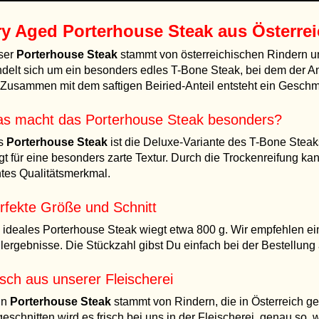
ry Aged Porterhouse Steak aus Österre
ser
Porterhouse Steak
stammt von österreichischen Rindern un
delt sich um ein besonders edles T-Bone Steak, bei dem der A
. Zusammen mit dem saftigen Beiried-Anteil entsteht ein Geschm
s macht das Porterhouse Steak besonders?
s
Porterhouse Steak
ist die Deluxe-Variante des T-Bone Steaks
gt für eine besonders zarte Textur. Durch die Trockenreifung ka
tes Qualitätsmerkmal.
rfekte Größe und Schnitt
 ideales Porterhouse Steak wiegt etwa 800 g. Wir empfehlen ein
llergebnisse. Die Stückzahl gibst Du einfach bei der Bestellun
isch aus unserer Fleischerei
in
Porterhouse Steak
stammt von Rindern, die in Österreich g
eschnitten wird es frisch bei uns in der Fleischerei, genau so, w