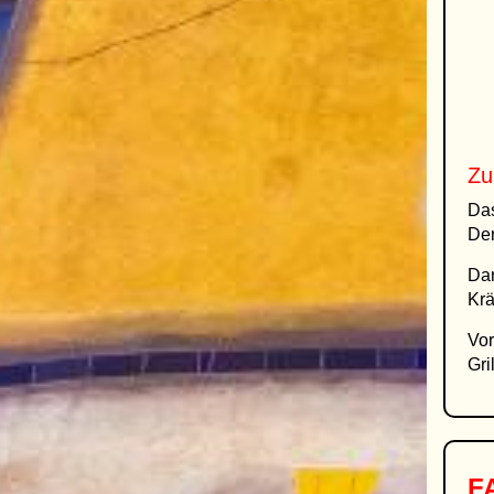
Zu
Das
Den
Dan
Krä
Vor
Gri
FA