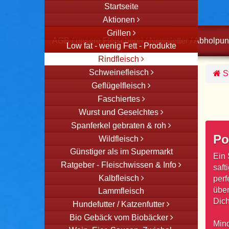
Startseite
Aktionen
Grillen
AGB
/
unsere Fleischerei
/
Newsletter
/
Abholpun
Low fat - wenig Fett - Produkte
Rindfleisch
Schweinefleisch
St
Geflügelfleisch
Faschiertes
Wurst und Geselchtes
Spanferkel gebraten & roh
Po
Wildfleisch
Günstiger als im Supermarkt
Ein 
Ratgeber - Fleischwissen & Info
saft
Kalbfleisch
perf
über
Lammfleisch
Dich
Hundefutter / Katzenfutter
Bio Gebäck vom Biobäcker
Mind