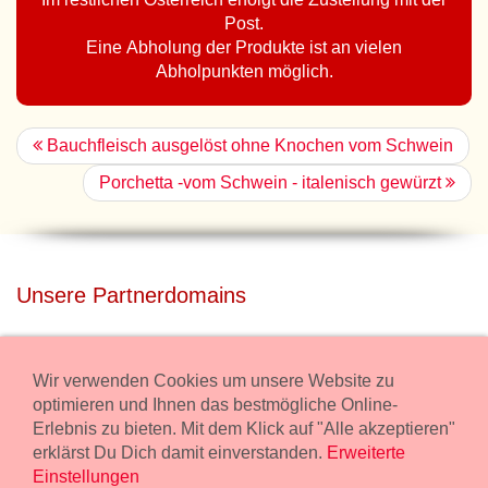
Post.
Eine Abholung der Produkte ist an vielen
Abholpunkten möglich.
Bauchfleisch ausgelöst ohne Knochen vom Schwein
Porchetta -vom Schwein - italenisch gewürzt
Unsere Partnerdomains
privatdisco.com
Miete unser Haus bei Wiener Neustadt für Deine Party mit
Wir verwenden Cookies um unsere Website zu
Übernachtung.
optimieren und Ihnen das bestmögliche Online-
Erlebnis zu bieten. Mit dem Klick auf "Alle akzeptieren"
freilaender.at
erklärst Du Dich damit einverstanden.
Erweiterte
Kaufe Bio Fleisch in unserem Bio Onlineshop.
Einstellungen