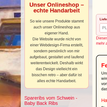
Unser Onlineshop –
echte Handarbeit
Liefe
So wie unsere Produkte stammt
auch unser Onlineshop aus
eigener Hand.
Dieses
Die Website wurde nicht von
mehr 
einer Webdesign-Firma erstellt,
sondern persönlich von mir
aufgebaut, gestaltet und laufend
weiterentwickelt. Deshalb wirkt
Fe
das Design vielleicht ein
Un
bisschen retro – aber dafür ist
wir
alles echte Handarbeit.
von
das
Spareribs vom Schwein -
Ha
Baby Back Ribs