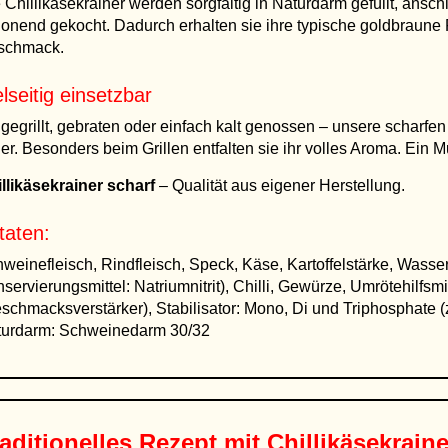
 Chillikäsekrainer werden sorgfältig in Naturdarm gefüllt, ans
onend gekocht. Dadurch erhalten sie ihre typische goldbraune 
schmack.
elseitig einsetzbar
gegrillt, gebraten oder einfach kalt genossen – unsere scharfen
ler. Besonders beim Grillen entfalten sie ihr volles Aroma. Ein 
llikäsekrainer scharf
– Qualität aus eigener Herstellung.
taten:
weinefleisch, Rindfleisch, Speck, Käse, Kartoffelstärke, Wasser,
servierungsmittel: Natriumnitrit), Chilli, Gewürze, Umrötehilfsm
schmacksverstärker), Stabilisator: Mono, Di und Triphosphate 
turdarm: Schweinedarm 30/32
aditionelles Rezept mit Chillikäsekraine