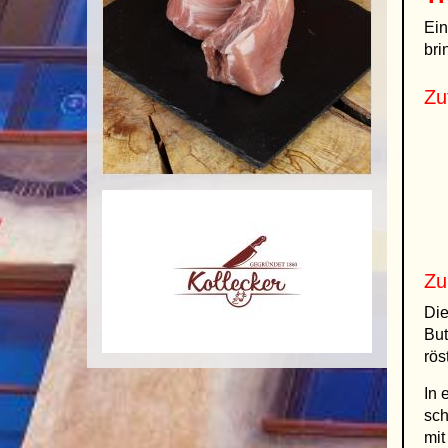
Ein
bri
Zu
Zu
Die
But
rös
In 
sch
mit