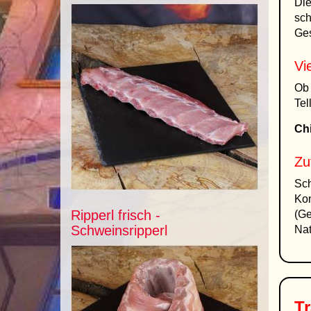
Die
sch
Ge
Vi
Ob 
Tel
Chi
Zu
Sch
Kon
Ripperl frisch -
(Ge
Schweinsripperl
Na
Tr