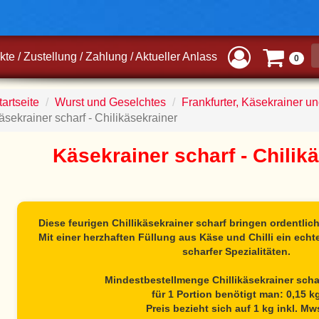
kte
/
Zustellung
/
Zahlung
/
Aktueller Anlass
0
artseite
Wurst und Geselchtes
Frankfurter, Käsekrainer u
äsekrainer scharf - Chilikäsekrainer
Käsekrainer scharf - Chilik
Diese feurigen
Chillikäsekrainer scharf
bringen ordentlich
Mit einer herzhaften Füllung aus Käse und Chilli ein ech
scharfer Spezialitäten.
Mindestbestellmenge Chillikäsekrainer schar
für 1 Portion benötigt man: 0,15 k
Preis bezieht sich auf 1 kg inkl. Mw