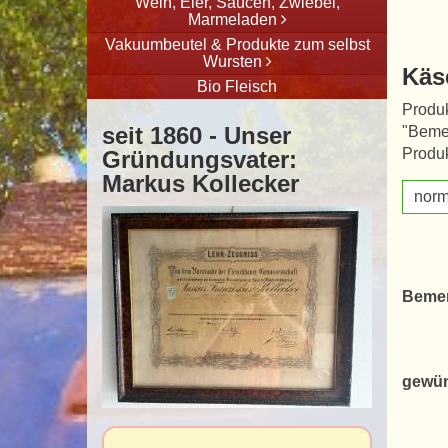
Wein, Eier, Saucen, Zwiebel,
Marmeladen
Vakuumbeutel & Produkte zum selbst
Wursten
Käse
Bio Fleisch
Produk
seit 1860 - Unser
"Beme
Produk
Gründungsvater:
Markus Kollecker
norm
Beme
gewün