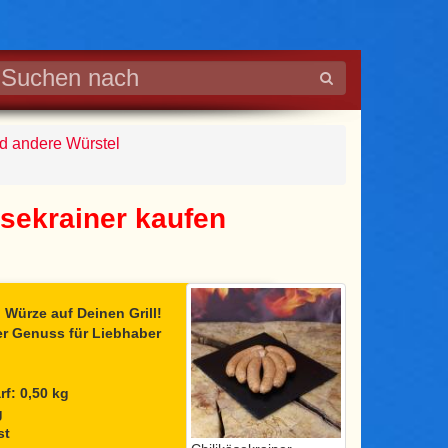
nd andere Würstel
äsekrainer kaufen
 Würze auf Deinen Grill!
ter Genuss für Liebhaber
f: 0,50 kg
g
st