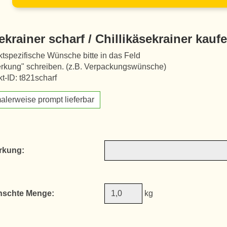
krainer scharf / Chillikäsekrainer kauf
tspezifische Wünsche bitte in das Feld
rkung" schreiben. (z.B. Verpackungswünsche)
t-ID: t821scharf
alerweise prompt lieferbar
rkung:
schte Menge:
kg