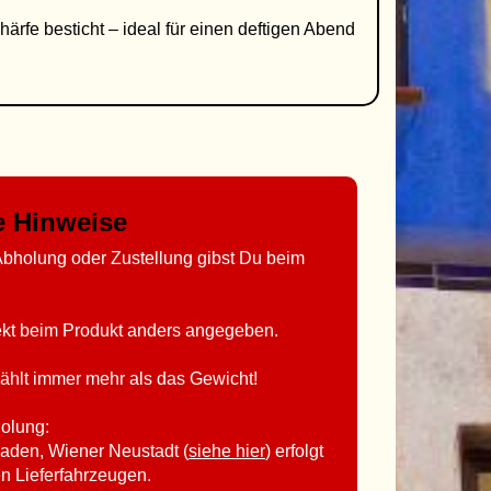
härfe besticht – ideal für einen deftigen Abend
ge Hinweise
bholung oder Zustellung gibst Du beim
rekt beim Produkt anders angegeben.
ählt immer mehr als das Gewicht!
holung:
aden, Wiener Neustadt (
siehe hier
) erfolgt
en Lieferfahrzeugen.