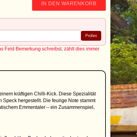
IN DEN WARENKORB
Prüfen
as Feld Bemerkung schreibst, zählt dies immer
nem kräftigen Chilli-Kick. Diese Spezialität
Speck hergestellt. Die feurige Note stammt
matischem Emmentaler – ein Zusammenspiel,