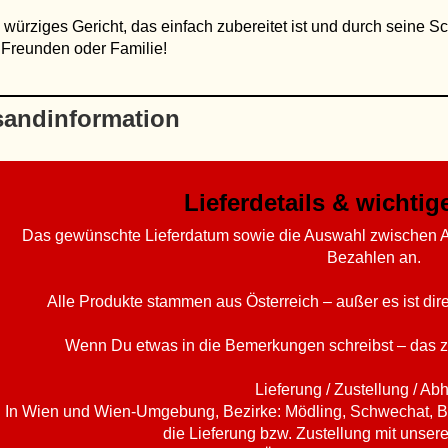
 würziges Gericht, das einfach zubereitet ist und durch seine Sc
 Freunden oder Familie!
sandinformation
Lieferdetails & wichti
Das gewünschte Lieferdatum sowie die Auswahl zwischen A
Bezahlen an.
Alle Produkte stammen aus Österreich – außer es ist di
Wenn Du etwas in die Bemerkungen schreibst – das z
Lieferung / Zustellung / Ab
In Wien und Wien-Umgebung, Bezirke: Mödling, Schwechat, B
die Lieferung bzw. Zustellung mit unser