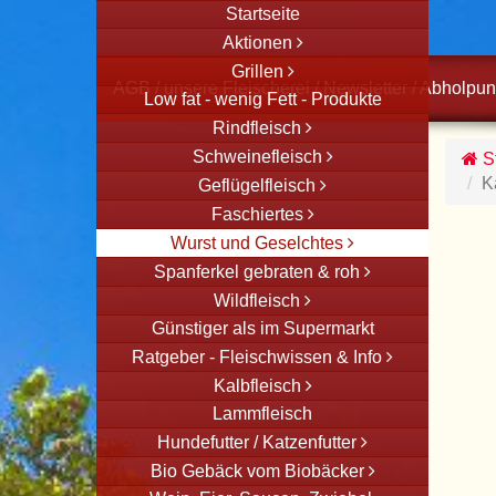
Startseite
Aktionen
Grillen
AGB
/
unsere Fleischerei
/
Newsletter
/
Abholpun
Low fat - wenig Fett - Produkte
Rindfleisch
Schweinefleisch
St
K
Geflügelfleisch
Faschiertes
Wurst und Geselchtes
Spanferkel gebraten & roh
Wildfleisch
Günstiger als im Supermarkt
Ratgeber - Fleischwissen & Info
Kalbfleisch
Lammfleisch
Hundefutter / Katzenfutter
Bio Gebäck vom Biobäcker