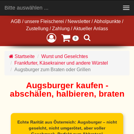
Bitte auswählen ...
Toggle
navigation
AGB
/
unsere Fleischerei
/
Newsletter
/
Abholpunkte
/
Zustellung
/
Zahlung
/
Aktueller Anlass
0
Startseite
Wurst und Geselchtes
Frankfurter, Käsekrainer und andere Würstel
Augsburger zum Braten oder Grillen
Augsburger kaufen -
abschälen, halbieren, braten
Echte Rarität aus Österreich:
Augsburger
– nicht
geselcht, nicht umgerötet, aber voller