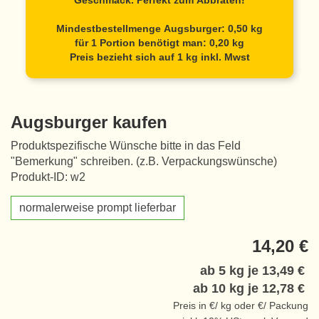
Geschmack. Perfekt zum Abbraten!
Mindestbestellmenge Augsburger: 0,50 kg
für 1 Portion benötigt man: 0,20 kg
Preis bezieht sich auf 1 kg inkl. Mwst
Augsburger kaufen
Produktspezifische Wünsche bitte in das Feld
"Bemerkung" schreiben. (z.B. Verpackungswünsche)
Produkt-ID: w2
normalerweise prompt lieferbar
14,20 €
ab 5 kg je
13,49 €
ab 10 kg je
12,78 €
Preis in €/ kg oder €/ Packung