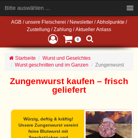
Bitte auswählen ...
Toggle
navigation
AGB
/
unsere Fleischerei
/
Newsletter
/
Abholpunkte
/
Zustellung
/
Zahlung
/
Aktueller Anlass
0
Startseite
Wurst und Geselchtes
Wurst geschnitten und im Ganzen
Zungenwurst
Zungenwurst kaufen – frisch
geliefert
Würzig, deftig & kräftig!
Unsere
Zungenwurst
vereint
feine Blutwurst mit
Speckstücken und