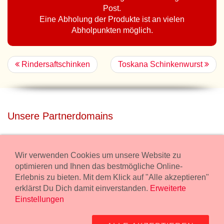
Post.
Eine Abholung der Produkte ist an vielen
Abholpunkten möglich.
Rindersaftschinken
Toskana Schinkenwurst
Unsere Partnerdomains
privatdisco.com
Miete unser Haus bei Wiener Neustadt für Deine Party mit
Wir verwenden Cookies um unsere Website zu
Übernachtung.
optimieren und Ihnen das bestmögliche Online-
Erlebnis zu bieten. Mit dem Klick auf "Alle akzeptieren"
freilaender.at
erklärst Du Dich damit einverstanden.
Erweiterte
Kaufe Bio Fleisch in unserem Bio Onlineshop.
Einstellungen
Widerruf Bestellung