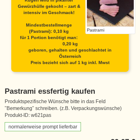
Kügerl wird in pikanter
Gewürzhülle gekocht – zart &
intensiv im Geschmack!
Mindestbestellmenge
Pastrami
(Pastrami): 0,10 kg
für 1 Portion benötigt man:
0,20 kg
geboren, gehalten und geschlachtet in
Österreich
Preis bezieht sich auf 1 kg inkl. Mwst
Pastrami essfertig kaufen
Produktspezifische Wünsche bitte in das Feld
"Bemerkung" schreiben. (z.B. Verpackungswünsche)
Produkt-ID: w621pas
normalerweise prompt lieferbar