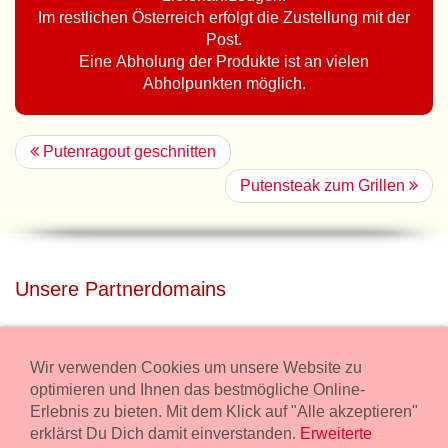
Im restlichen Österreich erfolgt die Zustellung mit der
Post.
Eine Abholung der Produkte ist an vielen
Abholpunkten möglich.
Putenragout geschnitten
Putensteak zum Grillen
Unsere Partnerdomains
privatdisco.com
Miete unser Haus bei Wiener Neustadt für Deine Party mit
Wir verwenden Cookies um unsere Website zu
Übernachtung.
optimieren und Ihnen das bestmögliche Online-
Erlebnis zu bieten. Mit dem Klick auf "Alle akzeptieren"
freilaender.at
erklärst Du Dich damit einverstanden.
Erweiterte
Kaufe Bio Fleisch in unserem Bio Onlineshop.