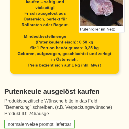
kaufen – saftig und
vielseitig!
Frisch ausgelöst aus
Österreich, perfekt für
Rollbraten oder Ragout.
Putenroller im Netz
Mindestbestellmenge
(Putenkeulenfleisch): 0,50 kg
für 1 Portion benötigt man: 0,25 kg
Geboren, aufgezogen, geschlachtet und zerlegt
in Österreich.
Preis bezieht sich auf 1 kg inkl. Mwst
Putenkeule ausgelöst kaufen
Produktspezifische Wünsche bitte in das Feld
"Bemerkung" schreiben. (z.B. Verpackungswünsche)
Produkt-ID: 246ausge
normalerweise prompt lieferbar