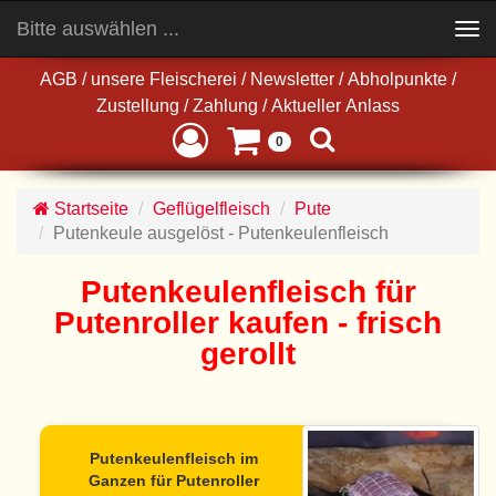
Bitte auswählen ...
Toggle
navigation
AGB
/
unsere Fleischerei
/
Newsletter
/
Abholpunkte
/
Zustellung
/
Zahlung
/
Aktueller Anlass
0
Startseite
Geflügelfleisch
Pute
Putenkeule ausgelöst - Putenkeulenfleisch
Putenkeulenfleisch für
Putenroller kaufen - frisch
gerollt
Putenkeulenfleisch im
Ganzen für Putenroller