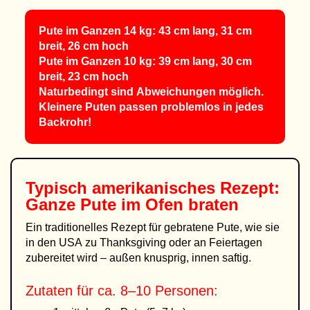
Pute im Ganzen 14 kg: 43 cm lang, 31 cm
breit, 26 cm hoch
Pute im Ganzen 10 kg: 39 cm lang, 30 cm
breit, 23 cm hoch
Naturbedingt sind Abweichungen möglich.
Kleinere Puten passen problemlos in jedes
Backrohr!
Typisch amerikanisches Rezept:
Ganze
Pute im Ofen braten
Ein traditionelles Rezept für gebratene Pute, wie sie
in den USA zu Thanksgiving oder an Feiertagen
zubereitet wird – außen knusprig, innen saftig.
Zutaten für ca. 8–10 Personen: