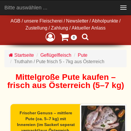
Bitte auswählen ...
Toggle
navigation
AGB
/
unsere Fleischerei
/
Newsletter
/
Abholpunkte
/
Zustellung
/
Zahlung
/
Aktueller Anlass
0
Startseite
Geflügelfleisch
Pute
Truthahn / Pute frisch 5 - 7kg aus Österreich
Mittelgroße Pute kaufen –
frisch aus Österreich (5–7 kg)
Frischer Genuss – mittlere
Pute (ca. 5–7 kg) mit
Innereien (im Sackerl seperat
verpackt)aus Österreich.