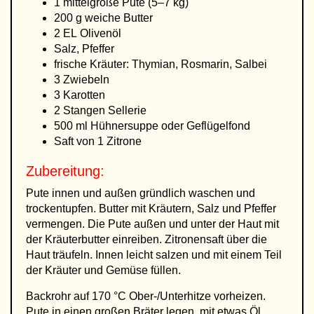
1 mittelgroße Pute (5–7 kg)
200 g weiche Butter
2 EL Olivenöl
Salz, Pfeffer
frische Kräuter: Thymian, Rosmarin, Salbei
3 Zwiebeln
3 Karotten
2 Stangen Sellerie
500 ml Hühnersuppe oder Geflügelfond
Saft von 1 Zitrone
Zubereitung:
Pute innen und außen gründlich waschen und
trockentupfen. Butter mit Kräutern, Salz und Pfeffer
vermengen. Die Pute außen und unter der Haut mit
der Kräuterbutter einreiben. Zitronensaft über die
Haut träufeln. Innen leicht salzen und mit einem Teil
der Kräuter und Gemüse füllen.
Backrohr auf 170 °C Ober-/Unterhitze vorheizen.
Pute in einen großen Bräter legen, mit etwas Öl