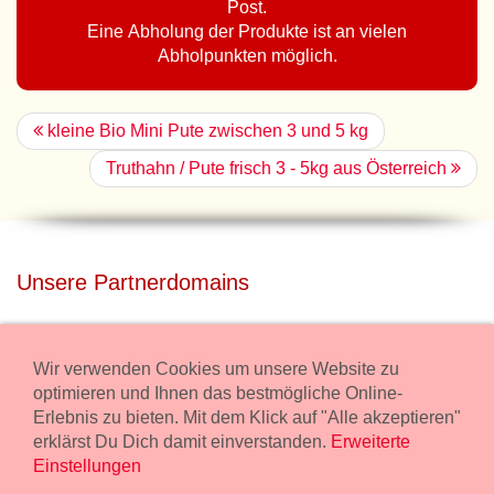
Post.
Eine Abholung der Produkte ist an vielen
Abholpunkten möglich.
kleine Bio Mini Pute zwischen 3 und 5 kg
Truthahn / Pute frisch 3 - 5kg aus Österreich
Unsere Partnerdomains
privatdisco.com
Miete unser Haus bei Wiener Neustadt für Deine Party mit
Wir verwenden Cookies um unsere Website zu
Übernachtung.
optimieren und Ihnen das bestmögliche Online-
Erlebnis zu bieten. Mit dem Klick auf "Alle akzeptieren"
freilaender.at
erklärst Du Dich damit einverstanden.
Erweiterte
Kaufe Bio Fleisch in unserem Bio Onlineshop.
Einstellungen
Widerruf Bestellung