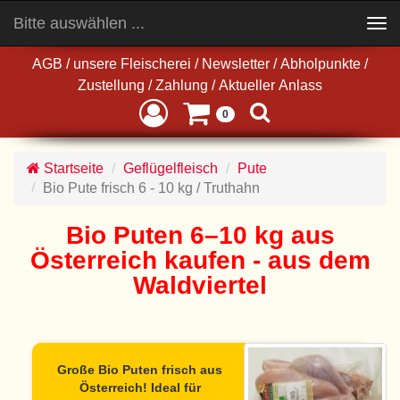
Bitte auswählen ...
Toggle
navigation
AGB
/
unsere Fleischerei
/
Newsletter
/
Abholpunkte
/
Zustellung
/
Zahlung
/
Aktueller Anlass
0
Startseite
Geflügelfleisch
Pute
Bio Pute frisch 6 - 10 kg / Truthahn
Bio Puten 6–10 kg aus
Österreich kaufen - aus dem
Waldviertel
Große Bio Puten frisch aus
Österreich!
Ideal für