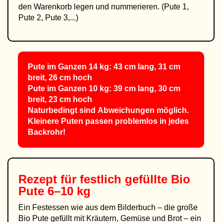
den Warenkorb legen und nummerieren. (Pute 1,
Pute 2, Pute 3,...)
Pute im Ganzen 14 kg: 43 cm lang, 31 cm
breit, 26 cm hoch
Pute im Ganzen 10 kg: 39 cm lang, 30 cm
breit, 23 cm hoch
Naturbedingt sind Abweichungen möglich.
Kleinere Puten passen problemlos in jedes
Backrohr!
Rezept für festlich gefüllte
Bio
Pute 6–10 kg
Ein Festessen wie aus dem Bilderbuch – die große
Bio Pute gefüllt mit Kräutern, Gemüse und Brot – ein