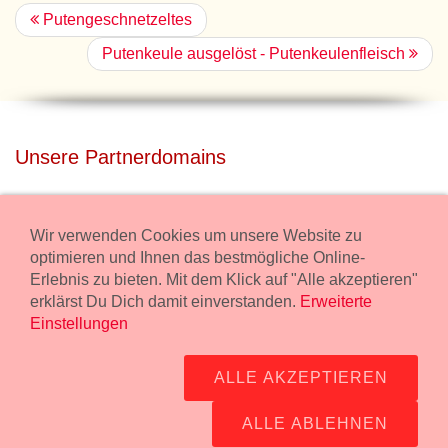
Putengeschnetzeltes
Putenkeule ausgelöst - Putenkeulenfleisch
Unsere Partnerdomains
privatdisco.com
Miete unser Haus bei Wiener Neustadt für Deine Party mit
Wir verwenden Cookies um unsere Website zu
Übernachtung.
optimieren und Ihnen das bestmögliche Online-
Erlebnis zu bieten. Mit dem Klick auf "Alle akzeptieren"
freilaender.at
erklärst Du Dich damit einverstanden.
Erweiterte
Kaufe Bio Fleisch in unserem Bio Onlineshop.
Einstellungen
Widerruf Bestellung
ALLE AKZEPTIEREN
Impressum:
Wurstmanufaktur Markus Kollecker GmbH,
Wienerstrasse 114, 2483 Ebreichsdorf -
GPS Koordinaten
-
ALLE ABLEHNEN
office@fleisch24.at