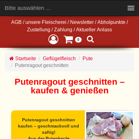
Bitte auswählen ...
Toggle
navigation
AGB
/
unsere Fleischerei
/
Newsletter
/
Abholpunkte
/
Zustellung
/
Zahlung
/
Aktueller Anlass
0
Startseite
Geflügelfleisch
Pute
Putenragout geschnitten
Putenragout geschnitten –
kaufen & genießen
Putenragout geschnitten
kaufen – geschmackvoll und
saftig!
Aus der Putenkeule