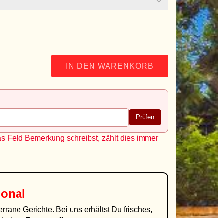
IN DEN WARENKORB
Prüfen
as Feld Bemerkung schreibst, zählt dies immer
ional
errane Gerichte. Bei uns erhältst Du frisches,