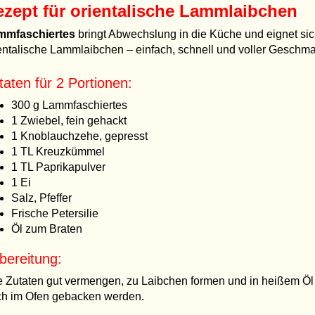
ezept für orientalische Lammlaibchen
mmfaschiertes
bringt Abwechslung in die Küche und eignet sic
entalische Lammlaibchen – einfach, schnell und voller Geschma
taten für 2 Portionen:
300 g Lammfaschiertes
1 Zwiebel, fein gehackt
1 Knoblauchzehe, gepresst
1 TL Kreuzkümmel
1 TL Paprikapulver
1 Ei
Salz, Pfeffer
Frische Petersilie
Öl zum Braten
bereitung:
e Zutaten gut vermengen, zu Laibchen formen und in heißem Öl
h im Ofen gebacken werden.