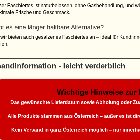
er Faschiertes ist naturbelassen, ohne Gasbehandlung, und wir
ximale Frische und Geschmack.
bt es eine länger haltbare Alternative?
 wir bieten auch gesalzenes Faschiertes an – ideal für Kund:in
len.
andinformation - leicht verderblich
Wichtige Hinweise zur 
Das gewünschte Lieferdatum sowie Abholung oder Zust
Alle Produkte stammen aus Österreich – außer es ist d
Kein Versand in ganz Österreich möglich – nur innerhal