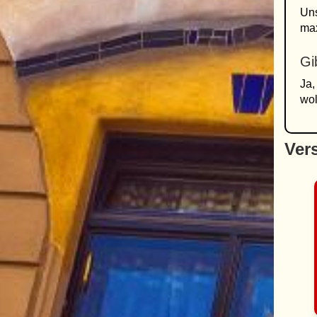
Uns
ma
Gi
Ja,
wol
Vers