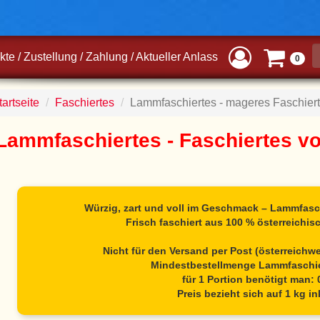
kte
/
Zustellung
/
Zahlung
/
Aktueller Anlass
0
artseite
Faschiertes
Lammfaschiertes - mageres Faschie
Lammfaschiertes - Faschiertes v
Würzig, zart und voll im Geschmack – Lammfasch
Frisch faschiert aus 100 % österreichi
Nicht für den Versand per Post (österreichwe
Mindestbestellmenge
Lammfaschie
für 1 Portion benötigt man: 
Preis bezieht sich auf 1 kg in