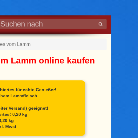
rtes vom Lamm
om Lamm online kaufen
iertes für echte Genießer!
schem Lammfleisch.
iter Versand) geeignet!
rtes
: 0,20 kg
0,20 kg
kl. Mwst