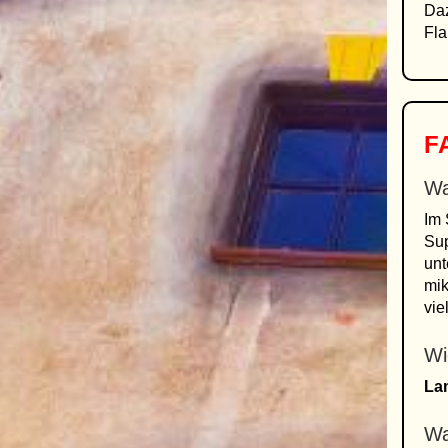
Daz
Flai
FA
Wa
Im 
Sup
unt
mik
vie
Wi
La
Wa