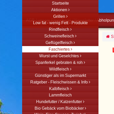
Startseite
Aktionen
Grillen
AGB
/
unsere Fleischerei
/
Newsletter
/
Abholpun
Low fat - wenig Fett - Produkte
Rindfleisch
Schweinefleisch
St
Geflügelfleisch
Faschiertes
Wurst und Geselchtes
Spanferkel gebraten & roh
Wildfleisch
Günstiger als im Supermarkt
Ratgeber - Fleischwissen & Info
Kalbfleisch
Lammfleisch
Hundefutter / Katzenfutter
Bio Gebäck vom Biobäcker