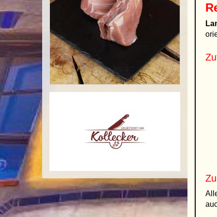
R
La
ori
Zu
Zu
All
auc