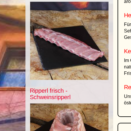
aro
He
Für
Seh
Ges
Ke
Im 
nat
Fri
Re
Ripperl frisch -
Schweinsripperl
Uns
öst