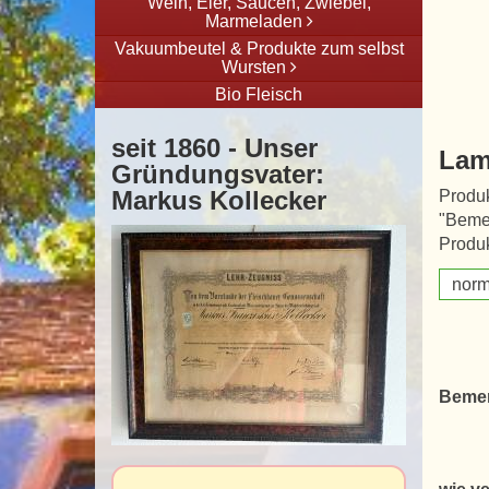
Wein, Eier, Saucen, Zwiebel,
Marmeladen
Vakuumbeutel & Produkte zum selbst
Wursten
Bio Fleisch
seit 1860 - Unser
Lam
Gründungsvater:
Markus Kollecker
Produk
"Beme
Produk
norm
Beme