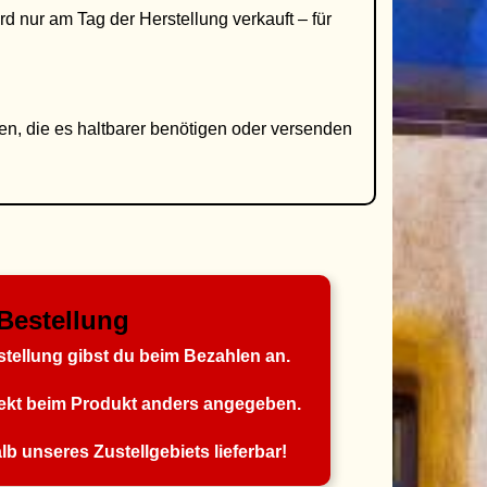
d nur am Tag der Herstellung verkauft – für
nen, die es haltbarer benötigen oder versenden
Bestellung
ellung gibst du beim Bezahlen an.
irekt beim Produkt anders angegeben.
b unseres Zustellgebiets lieferbar!