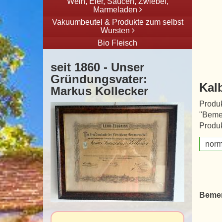
Wein, Eier, Saucen, Zwiebel,
Marmeladen
Vakuumbeutel & Produkte zum selbst
Wursten
Bio Fleisch
seit 1860 - Unser
Gründungsvater:
Kal
Markus Kollecker
Produk
"Beme
Produk
norm
Beme