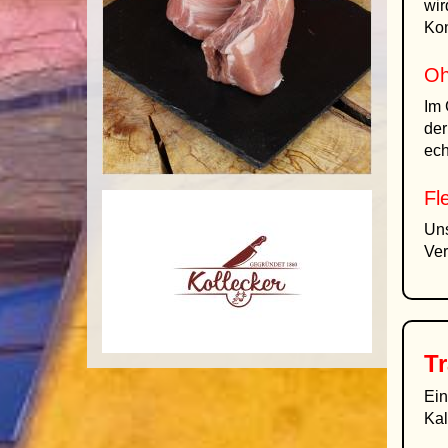
wir
Kon
Oh
Im 
der
ech
Fl
Uns
Ver
Tr
Ein
Kal