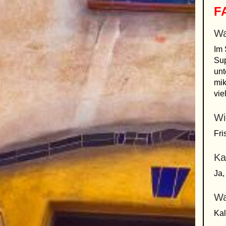
FA
Wa
Im 
Sup
unt
mik
vie
Wi
Fr
Ka
Ja,
Wa
Kal