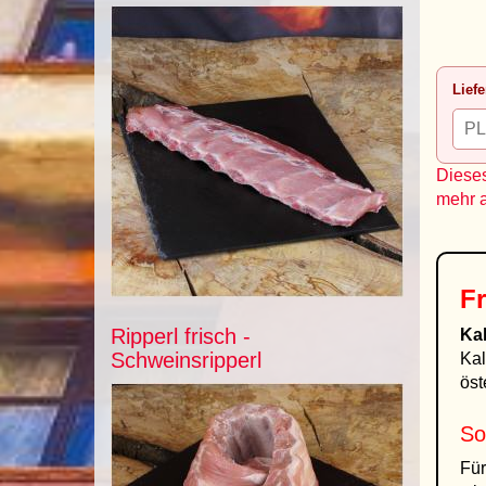
Liefe
Dieses
mehr 
Fr
Ripperl frisch -
Kal
Schweinsripperl
Kal
öst
So
Für