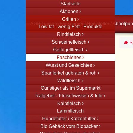
Startseite
Aktionen
Grillen
AGB
/
unsere Fleischerei
/
Newsletter
/
Abholpun
Low fat - wenig Fett - Produkte
Rindfleisch
Schweinefleisch
St
Geflügelfleisch
Faschiertes
Wurst und Geselchtes
Spanferkel gebraten & roh
Wildfleisch
Günstiger als im Supermarkt
Ratgeber - Fleischwissen & Info
Kalbfleisch
Lammfleisch
Hundefutter / Katzenfutter
Bio Gebäck vom Biobäcker