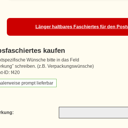
Länger haltbares Faschiertes für den Postv
bsfaschiertes kaufen
tspezifische Wünsche bitte in das Feld
rkung" schreiben. (z.B. Verpackungswünsche)
t-ID: f420
alerweise prompt lieferbar
rkung: