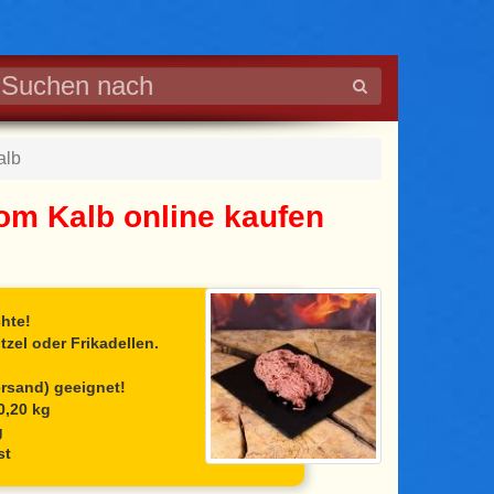
alb
vom Kalb online kaufen
chte!
tzel oder Frikadellen.
ersand) geeignet!
 0,20 kg
g
st