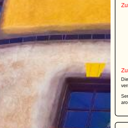
Zu
Zu
Die
ver
Ser
aro