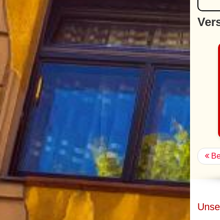
Vers
Be
Unse