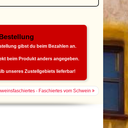
Bestellung
ellung gibst du beim Bezahlen an.
irekt beim Produkt anders angegeben.
b unseres Zustellgebiets lieferbar!
weinsfaschiertes - Faschiertes vom Schwein