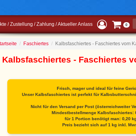
kte
/
Zustellung
/
Zahlung
/
Aktueller Anlass
0
artseite
Faschiertes
Kalbsfaschiertes - Faschiertes vom K
Kalbsfaschiertes - Faschiertes 
Frisch, mager und ideal für feine Geri
Unser Kalbsfaschiertes ist perfekt für Kalbsbutterschni
Nicht für den Versand per Post (österreichweiter V
Mindestbestellmenge
Kalbsfaschiertes
:
für 1 Portion benötigt man: 0,20 k
Preis bezieht sich auf 1 kg inkl. Mw