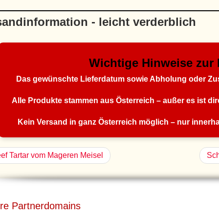
andinformation - leicht verderblich
Wichtige Hinweise zur 
Das gewünschte Lieferdatum sowie Abholung oder Zust
Alle Produkte stammen aus Österreich – außer es ist d
Kein Versand in ganz Österreich möglich – nur innerhal
ef Tartar vom Mageren Meisel
Sch
re Partnerdomains